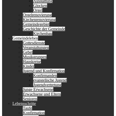
Ausstattung
Glocken
Orgel
Orgelrenovierung
Kirchenrenovierung
Gemeindegebiet
Geschichte der Gemeinde
Kirchenbau
Gemeindeleben
Gottesdienste
Veranstaltungen
Gebet
Musikgruppen
Hauskreise
Kinder
Jugend und Konfirmation
Konfirmanden
evangelische Jugend
Jugendvertretung
Junge Erwachsene
Erwachsene und Eltern
Senioren
Lebensschritte
Taufe
Konfirmation