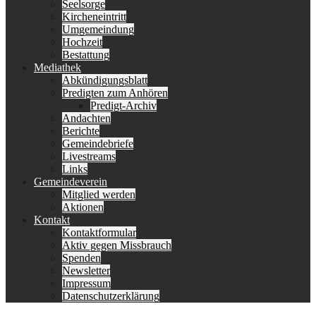
Seelsorge
Kircheneintritt
Umgemeindung
Hochzeit
Bestattung
Mediathek
Abkündigungsblatt
Predigten zum Anhören
Predigt-Archiv
Andachten
Berichte
Gemeindebriefe
Livestreams
Links
Gemeindeverein
Mitglied werden
Aktionen
Kontakt
Kontaktformular
Aktiv gegen Missbrauch
Spenden
Newsletter
Impressum
Datenschutzerklärung