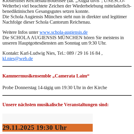
Klosterinsel Reichenau/Bodensee (lat. „Augia divis“; UNESCO-
Welterbe) viel beachtete Zeichen der Wiederbelebung mittelalterlich-
benediktinischen Gesangsgutes setzen konnte.
Die Schola Augiensis München steht nun in direkter und legitimer
Nachfolge dieser Schola Cantorum Reichenau.
Weitere Infos unter
www.schola-augiensis.de
Die SCHOLA AUGIENSIS MÜNCHEN hören Sie meistens in
unseren Hauptgottesdiensten am Sonntag um 9:30 Uhr.
Kontakt: Karl-Ludwig Nies, Tel.: 089 / 29 16 16 84 ,
kl.nies@web.de
Kammermusikensemble „Camerata Laim“
Probe Donnerstag 14-tägig um 19:30 Uhr in der Kirche
Unsere nächsten musikalische Veranstaltungen sind:
29.11.2025
19:30 Uhr