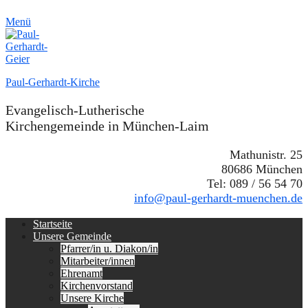
Menü
Paul-Gerhardt-Kirche
Evangelisch-Lutherische
Kirchengemeinde in München-Laim
Mathunistr. 25
80686 München
Tel: 089 / 56 54 70
info@paul-gerhardt-muenchen.de
Erstes
Zum
Startseite
Inhalt:
Unsere Gemeinde
Menü
Pfarrer/in u. Diakon/in
Mitarbeiter/innen
Ehrenamt
Kirchenvorstand
Unsere Kirche