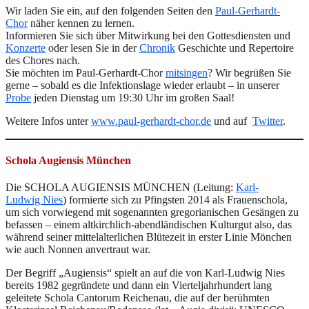
Wir laden Sie ein, auf den folgenden Seiten den
Paul-Gerhardt-
Chor
näher kennen zu lernen.
Informieren Sie sich über Mitwirkung bei den Gottesdiensten und
Konzerte
oder lesen Sie in der
Chronik
Geschichte und Repertoire
des Chores nach.
Sie möchten im Paul-Gerhardt-Chor
mitsingen
? Wir begrüßen Sie
gerne – sobald es die Infektionslage wieder erlaubt – in unserer
Probe
jeden Dienstag um 19:30 Uhr im großen Saal!
Weitere Infos unter
www.paul-gerhardt-chor.de
und auf
Twitter
.
Schola Augiensis München
Die SCHOLA AUGIENSIS MÜNCHEN (Leitung:
Karl-
Ludwig Nies
) formierte sich zu Pfingsten 2014 als Frauenschola,
um sich vorwiegend mit sogenannten gregorianischen Gesängen zu
befassen – einem altkirchlich-abendländischen Kulturgut also, das
während seiner mittelalterlichen Blütezeit in erster Linie Mönchen
wie auch Nonnen anvertraut war.
Der Begriff „Augiensis“ spielt an auf die von Karl-Ludwig Nies
bereits 1982 gegründete und dann ein Vierteljahrhundert lang
geleitete Schola Cantorum Reichenau, die auf der berühmten