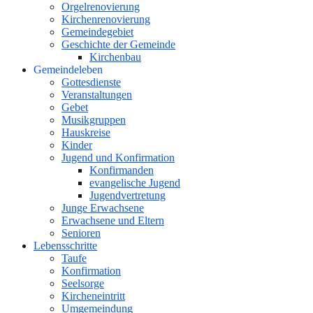
Orgelrenovierung
Kirchenrenovierung
Gemeindegebiet
Geschichte der Gemeinde
Kirchenbau
Gemeindeleben
Gottesdienste
Veranstaltungen
Gebet
Musikgruppen
Hauskreise
Kinder
Jugend und Konfirmation
Konfirmanden
evangelische Jugend
Jugendvertretung
Junge Erwachsene
Erwachsene und Eltern
Senioren
Lebensschritte
Taufe
Konfirmation
Seelsorge
Kircheneintritt
Umgemeindung