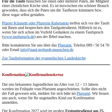
Für die Taufe
brauchen Sie einen oder mehrere Paten, die Mitglied
einer christlichen Kirche sind. Es ist inzwischen ein schöner Brauch
geworden, dass sich die Paten um die Taufkerze kümmern bzw.
diese sogar selbst gestalten.
Pfarrer Künneth oder Pfarrerin Rabenstein
treffen sich vor der Taufe
mit Ihnen und besprechen den Taufgottesdienst. Hilfreich ist es,
wenn Sie sich schon im Vorfeld Gedanken zu einem Taufspruch
(
www.taufspruch.de
) aus der Bibel machen.
Bitte kontaktieren Sie uns über das
Pfarramt
, Telefon 089 / 56 54 70
oder Email
info@paul-gerhardt-muenchen.de
Zur Taufinformation der evangelischen Landeskirche
Konfirmation
Die uns bekannten Jugendlichen im Alter von 12 – 13 Jahren
werden im Frühjahr vom Pfarramt angeschrieben. Sollte dies nicht
der Fall gewesen sein, melden Sie sich bitte im
Pfarramt
. Wir freuen
uns auch, wenn Sie Ihr ungetauftes Kind zur Konfirmation
anmelden.
Die Konfirmation 2027 wird im großen
Festgottesdienst
am 25.