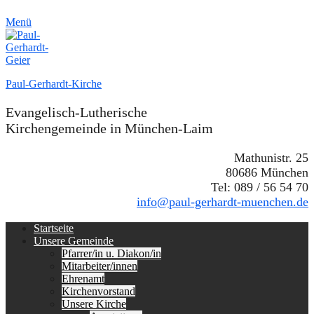
Menü
Paul-Gerhardt-Kirche
Evangelisch-Lutherische
Kirchengemeinde in München-Laim
Mathunistr. 25
80686 München
Tel: 089 / 56 54 70
info@paul-gerhardt-muenchen.de
Erstes
Zum
Startseite
Inhalt:
Unsere Gemeinde
Menü
Pfarrer/in u. Diakon/in
Mitarbeiter/innen
Ehrenamt
Kirchenvorstand
Unsere Kirche