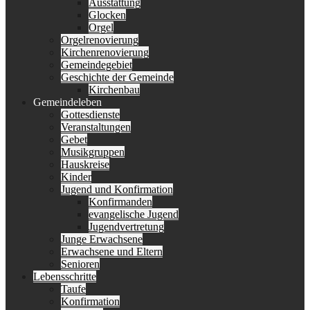
Ausstattung
Glocken
Orgel
Orgelrenovierung
Kirchenrenovierung
Gemeindegebiet
Geschichte der Gemeinde
Kirchenbau
Gemeindeleben
Gottesdienste
Veranstaltungen
Gebet
Musikgruppen
Hauskreise
Kinder
Jugend und Konfirmation
Konfirmanden
evangelische Jugend
Jugendvertretung
Junge Erwachsene
Erwachsene und Eltern
Senioren
Lebensschritte
Taufe
Konfirmation