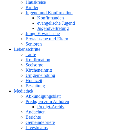
Hauskreise
Kinder
Jugend und Konfirmation
Konfirmanden
evangelische Jugend
Jugendvertretung
Junge Erwachsene
Erwachsene und Eltern
Senioren
Lebensschritte
Taufe
Konfirmation
Seelsorge
Kircheneintritt
Umgemeindung
Hochzeit
Bestattung
Mediathek
Abkündigungsblatt
Predigten zum Anhören
Predigt-Archiv
Andachten
Berichte
Gemeindebriefe
Livestreams