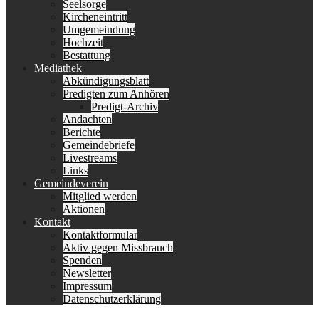
Seelsorge
Kircheneintritt
Umgemeindung
Hochzeit
Bestattung
Mediathek
Abkündigungsblatt
Predigten zum Anhören
Predigt-Archiv
Andachten
Berichte
Gemeindebriefe
Livestreams
Links
Gemeindeverein
Mitglied werden
Aktionen
Kontakt
Kontaktformular
Aktiv gegen Missbrauch
Spenden
Newsletter
Impressum
Datenschutzerklärung