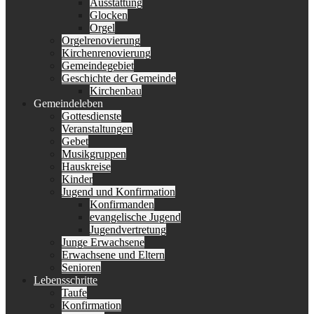
Ausstattung
Glocken
Orgel
Orgelrenovierung
Kirchenrenovierung
Gemeindegebiet
Geschichte der Gemeinde
Kirchenbau
Gemeindeleben
Gottesdienste
Veranstaltungen
Gebet
Musikgruppen
Hauskreise
Kinder
Jugend und Konfirmation
Konfirmanden
evangelische Jugend
Jugendvertretung
Junge Erwachsene
Erwachsene und Eltern
Senioren
Lebensschritte
Taufe
Konfirmation