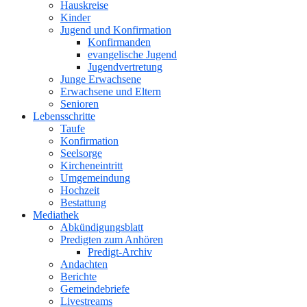
Hauskreise
Kinder
Jugend und Konfirmation
Konfirmanden
evangelische Jugend
Jugendvertretung
Junge Erwachsene
Erwachsene und Eltern
Senioren
Lebensschritte
Taufe
Konfirmation
Seelsorge
Kircheneintritt
Umgemeindung
Hochzeit
Bestattung
Mediathek
Abkündigungsblatt
Predigten zum Anhören
Predigt-Archiv
Andachten
Berichte
Gemeindebriefe
Livestreams