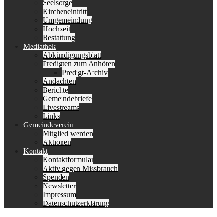
Seelsorge
Kircheneintritt
Umgemeindung
Hochzeit
Bestattung
Mediathek
Abkündigungsblatt
Predigten zum Anhören
Predigt-Archiv
Andachten
Berichte
Gemeindebriefe
Livestreams
Links
Gemeindeverein
Mitglied werden
Aktionen
Kontakt
Kontaktformular
Aktiv gegen Missbrauch
Spenden
Newsletter
Impressum
Datenschutzerklärung