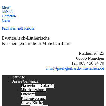
Menü
Paul-Gerhardt-Kirche
Evangelisch-Lutherische
Kirchengemeinde in München-Laim
Mathunistr. 25
80686 München
Tel: 089 / 56 54 70
info@paul-gerhardt-muenchen.de
Erstes
Zum
Startseite
Inhalt:
Unsere Gemeinde
Menü
Pfarrer/in u. Diakon/in
Mitarbeiter/innen
Ehrenamt
Kirchenvorstand
Unsere Kirche