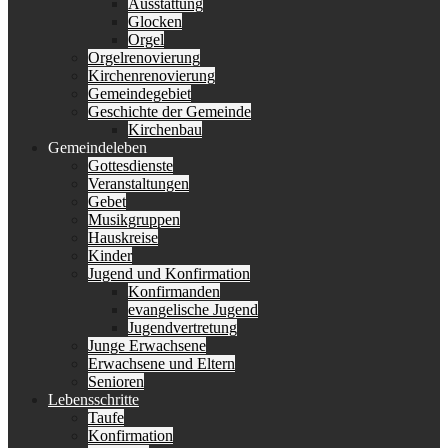
Ausstattung
Glocken
Orgel
Orgelrenovierung
Kirchenrenovierung
Gemeindegebiet
Geschichte der Gemeinde
Kirchenbau
Gemeindeleben
Gottesdienste
Veranstaltungen
Gebet
Musikgruppen
Hauskreise
Kinder
Jugend und Konfirmation
Konfirmanden
evangelische Jugend
Jugendvertretung
Junge Erwachsene
Erwachsene und Eltern
Senioren
Lebensschritte
Taufe
Konfirmation