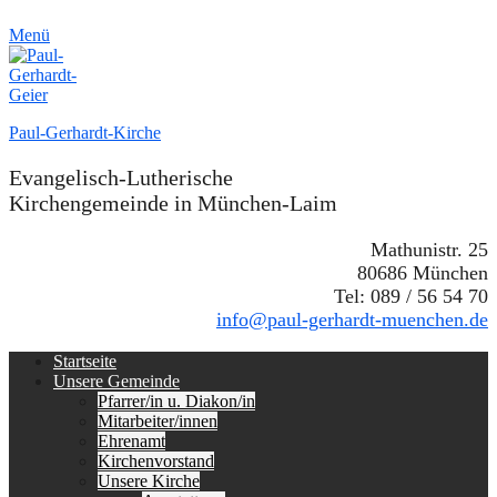
Menü
Paul-Gerhardt-Kirche
Evangelisch-Lutherische
Kirchengemeinde in München-Laim
Mathunistr. 25
80686 München
Tel: 089 / 56 54 70
info@paul-gerhardt-muenchen.de
Erstes
Zum
Startseite
Inhalt:
Unsere Gemeinde
Menü
Pfarrer/in u. Diakon/in
Mitarbeiter/innen
Ehrenamt
Kirchenvorstand
Unsere Kirche