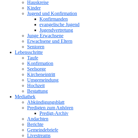
Hauskreise
Kinder
Jugend und Konfirmation
Konfirmanden
evangelische Jugend
Jugendvertretung
Junge Erwachsene
Erwachsene und Eltern
Senioren
Lebensschritte
Taufe
Konfirmation
Seelsorge
Kircheneintritt
Umgemeindung
Hochzeit
Bestattung
Mediathek
Abkündigungsblatt
Predigten zum Anhören
Predigt-Archiv
Andachten
Berichte
Gemeindebriefe
Livestreams