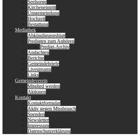
Seelsorge
Kircheneintritt
Umgemeindung
Hochzeit
Bestattung
Mediathek
Abkündigungsblatt
Predigten zum Anhören
Predigt-Archiv
Andachten
Berichte
Gemeindebriefe
Livestreams
Links
Gemeindeverein
Mitglied werden
Aktionen
Kontakt
Kontaktformular
Aktiv gegen Missbrauch
Spenden
Newsletter
Impressum
Datenschutzerklärung