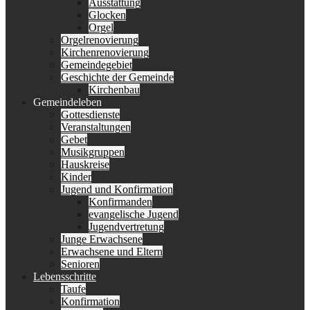
Ausstattung
Glocken
Orgel
Orgelrenovierung
Kirchenrenovierung
Gemeindegebiet
Geschichte der Gemeinde
Kirchenbau
Gemeindeleben
Gottesdienste
Veranstaltungen
Gebet
Musikgruppen
Hauskreise
Kinder
Jugend und Konfirmation
Konfirmanden
evangelische Jugend
Jugendvertretung
Junge Erwachsene
Erwachsene und Eltern
Senioren
Lebensschritte
Taufe
Konfirmation