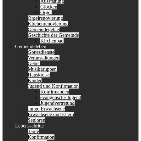
Ausstattung
Glocken
Orgel
Orgelrenovierung
Kirchenrenovierung
Gemeindegebiet
Geschichte der Gemeinde
Kirchenbau
Gemeindeleben
Gottesdienste
Veranstaltungen
Gebet
Musikgruppen
Hauskreise
Kinder
Jugend und Konfirmation
Konfirmanden
evangelische Jugend
Jugendvertretung
Junge Erwachsene
Erwachsene und Eltern
Senioren
Lebensschritte
Taufe
Konfirmation