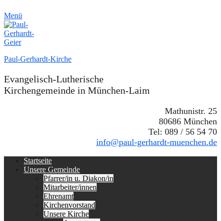
Menü
Paul-Gerhardt-Kirche
Evangelisch-Lutherische
Kirchengemeinde in München-Laim
Mathunistr. 25
80686 München
Tel: 089 / 56 54 70
info@paul-gerhardt-muenchen.de
Erstes
Zum
Startseite
Inhalt:
Unsere Gemeinde
Menü
Pfarrer/in u. Diakon/in
Mitarbeiter/innen
Ehrenamt
Kirchenvorstand
Unsere Kirche