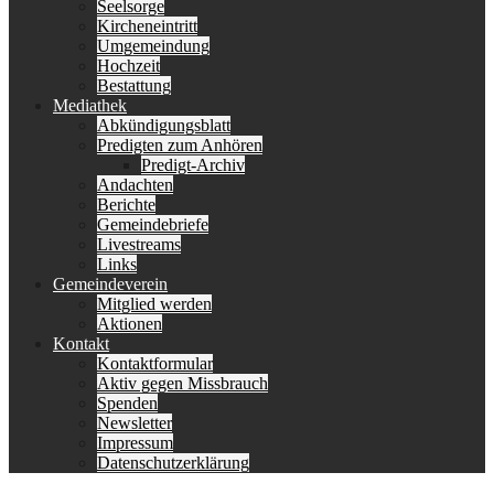
Seelsorge
Kircheneintritt
Umgemeindung
Hochzeit
Bestattung
Mediathek
Abkündigungsblatt
Predigten zum Anhören
Predigt-Archiv
Andachten
Berichte
Gemeindebriefe
Livestreams
Links
Gemeindeverein
Mitglied werden
Aktionen
Kontakt
Kontaktformular
Aktiv gegen Missbrauch
Spenden
Newsletter
Impressum
Datenschutzerklärung