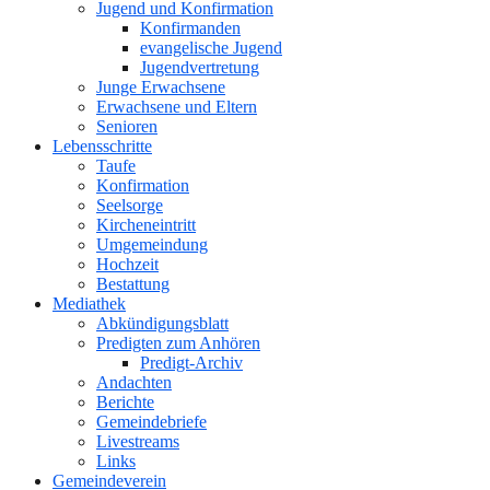
Jugend und Konfirmation
Konfirmanden
evangelische Jugend
Jugendvertretung
Junge Erwachsene
Erwachsene und Eltern
Senioren
Lebensschritte
Taufe
Konfirmation
Seelsorge
Kircheneintritt
Umgemeindung
Hochzeit
Bestattung
Mediathek
Abkündigungsblatt
Predigten zum Anhören
Predigt-Archiv
Andachten
Berichte
Gemeindebriefe
Livestreams
Links
Gemeindeverein