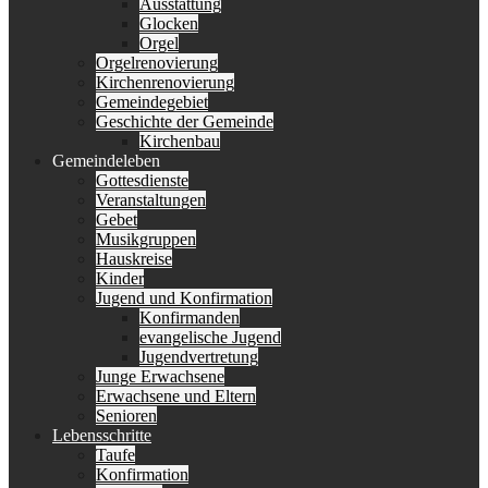
Ausstattung
Glocken
Orgel
Orgelrenovierung
Kirchenrenovierung
Gemeindegebiet
Geschichte der Gemeinde
Kirchenbau
Gemeindeleben
Gottesdienste
Veranstaltungen
Gebet
Musikgruppen
Hauskreise
Kinder
Jugend und Konfirmation
Konfirmanden
evangelische Jugend
Jugendvertretung
Junge Erwachsene
Erwachsene und Eltern
Senioren
Lebensschritte
Taufe
Konfirmation