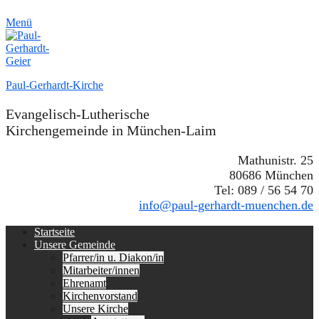
Menü
Paul-Gerhardt-Kirche
Evangelisch-Lutherische
Kirchengemeinde in München-Laim
Mathunistr. 25
80686 München
Tel: 089 / 56 54 70
info@paul-gerhardt-muenchen.de
Erstes
Zum
Startseite
Inhalt:
Unsere Gemeinde
Menü
Pfarrer/in u. Diakon/in
Mitarbeiter/innen
Ehrenamt
Kirchenvorstand
Unsere Kirche