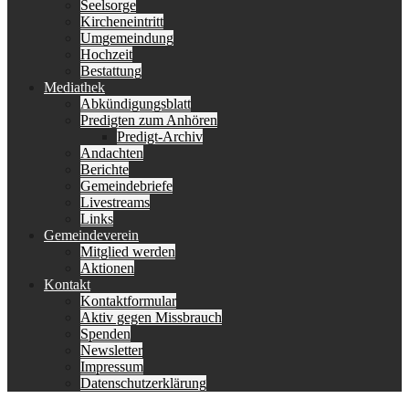
Seelsorge
Kircheneintritt
Umgemeindung
Hochzeit
Bestattung
Mediathek
Abkündigungsblatt
Predigten zum Anhören
Predigt-Archiv
Andachten
Berichte
Gemeindebriefe
Livestreams
Links
Gemeindeverein
Mitglied werden
Aktionen
Kontakt
Kontaktformular
Aktiv gegen Missbrauch
Spenden
Newsletter
Impressum
Datenschutzerklärung