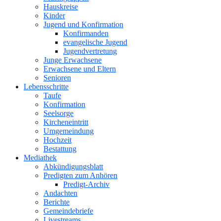
Hauskreise
Kinder
Jugend und Konfirmation
Konfirmanden
evangelische Jugend
Jugendvertretung
Junge Erwachsene
Erwachsene und Eltern
Senioren
Lebensschritte
Taufe
Konfirmation
Seelsorge
Kircheneintritt
Umgemeindung
Hochzeit
Bestattung
Mediathek
Abkündigungsblatt
Predigten zum Anhören
Predigt-Archiv
Andachten
Berichte
Gemeindebriefe
Livestreams