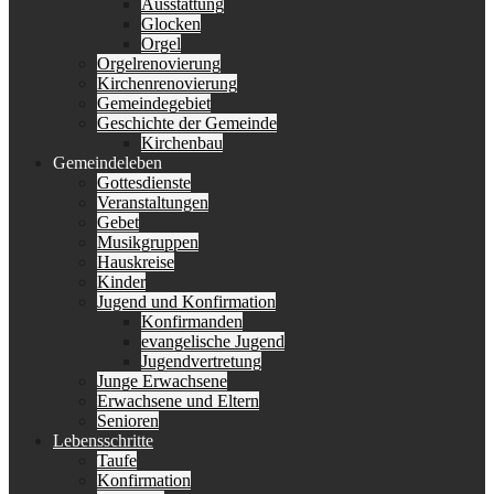
Ausstattung
Glocken
Orgel
Orgelrenovierung
Kirchenrenovierung
Gemeindegebiet
Geschichte der Gemeinde
Kirchenbau
Gemeindeleben
Gottesdienste
Veranstaltungen
Gebet
Musikgruppen
Hauskreise
Kinder
Jugend und Konfirmation
Konfirmanden
evangelische Jugend
Jugendvertretung
Junge Erwachsene
Erwachsene und Eltern
Senioren
Lebensschritte
Taufe
Konfirmation