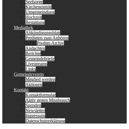
Seelsorge
Kircheneintritt
Umgemeindung
Hochzeit
Bestattung
Mediathek
Abkündigungsblatt
Predigten zum Anhören
Predigt-Archiv
Andachten
Berichte
Gemeindebriefe
Livestreams
Links
Gemeindeverein
Mitglied werden
Aktionen
Kontakt
Kontaktformular
Aktiv gegen Missbrauch
Spenden
Newsletter
Impressum
Datenschutzerklärung