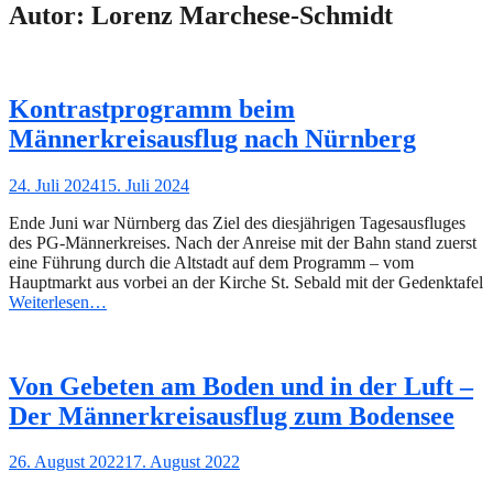
Autor:
Lorenz Marchese-Schmidt
Kontrastprogramm beim
Männerkreisausflug nach Nürnberg
Gepostet
24. Juli 2024
15. Juli 2024
am
Ende Juni war Nürnberg das Ziel des diesjährigen Tagesausfluges
des PG-Männerkreises. Nach der Anreise mit der Bahn stand zuerst
eine Führung durch die Altstadt auf dem Programm – vom
Hauptmarkt aus vorbei an der Kirche St. Sebald mit der Gedenktafel
Weiterlesen…
Von Gebeten am Boden und in der Luft –
Der Männerkreisausflug zum Bodensee
Gepostet
26. August 2022
17. August 2022
am