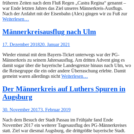
früheren Zeiten nach dem Fluß Regen „Castra Regina“ genannt –
war Ende letzten Jahres das Ziel unseres Männerkreis-Ausflugs.
Nach der Anfahrt mit der Eisenbahn (Alex) gingen wir zu Fuß zur
Weiterlesen…
Männerkreisausflug nach Ulm
Gepostet
17. Dezember 2018
20. Januar 2021
am
Wieder einmal mit dem Bayern-Ticket unterwegs war der PG-
Männerkreis zu seinem Jahresausflug. Am dritten Advent ging es
damit sogar über die bayerische Landesgrenze hinaus nach Ulm, wo
die Reisegruppe die ein oder andere Überraschung erlebte. Damit
gemeint waren allerdings nicht
Weiterlesen…
Der Männerkreis auf Luthers Spuren in
Augsburg
Gepostet
30. November 2017
3. Februar 2019
am
Nach dem Besuch der Stadt Passau im Frühjahr fand Ende
November 2017 ein weiterer Tagesausflug des PG-Männerkreises
statt. Ziel war diesmal Augsburg, die drittgrößte bayerische Stadt.