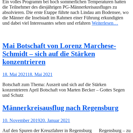
Ein volles Programm bei hoch sommerlichen Temperaturen hatten
die Teilnehmer des diesjährigen PG-Männerkreisausfluges zu
absolvieren. Die erste Etappe führte nach Lindau am Bodensee, wo
die Männer die Inselstadt im Rahmen einer Führung erkundigten
und dabei viel Interessantes sehen und erfahren
Weiterlesen…
Mai Botschaft von Lorenz Marchese-
Schmidt – sich auf die Stärken
konzentrieren
Gepostet
18. Mai 2021
18. Mai 2021
am
Botschaft zum Thema: Auszeit und sich auf die Stärken
konzentrieren April Botschaft von Marten Becker – Gottes Segen
und Schutz
Männerkreisausflug nach Regensburg
Gepostet
10. November 2019
20. Januar 2021
am
Auf den Spuren der Kreuzfahrer in Regensburg Regensburg – zu