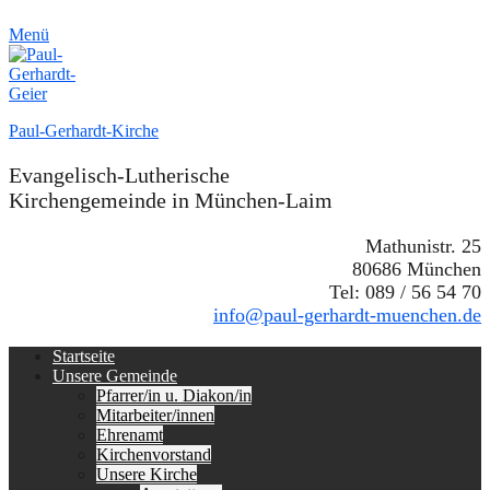
Menü
Paul-Gerhardt-Kirche
Evangelisch-Lutherische
Kirchengemeinde in München-Laim
Mathunistr. 25
80686 München
Tel: 089 / 56 54 70
info@paul-gerhardt-muenchen.de
Erstes
Zum
Startseite
Inhalt:
Unsere Gemeinde
Menü
Pfarrer/in u. Diakon/in
Mitarbeiter/innen
Ehrenamt
Kirchenvorstand
Unsere Kirche