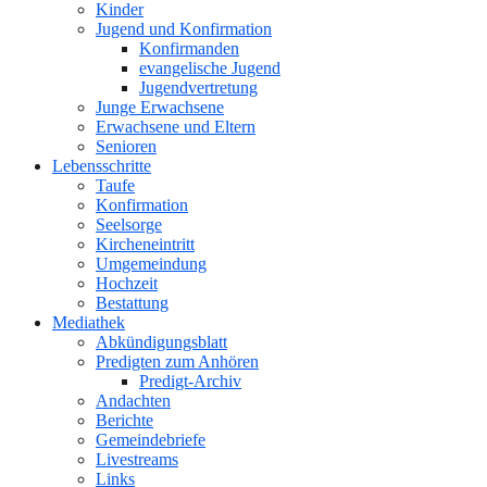
Kinder
Jugend und Konfirmation
Konfirmanden
evangelische Jugend
Jugendvertretung
Junge Erwachsene
Erwachsene und Eltern
Senioren
Lebensschritte
Taufe
Konfirmation
Seelsorge
Kircheneintritt
Umgemeindung
Hochzeit
Bestattung
Mediathek
Abkündigungsblatt
Predigten zum Anhören
Predigt-Archiv
Andachten
Berichte
Gemeindebriefe
Livestreams
Links