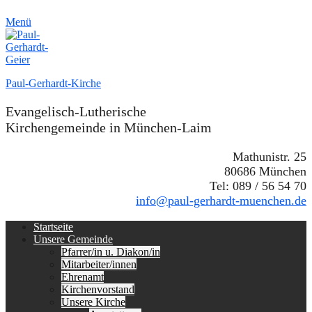
Menü
Paul-Gerhardt-Kirche
Evangelisch-Lutherische
Kirchengemeinde in München-Laim
Mathunistr. 25
80686 München
Tel: 089 / 56 54 70
info@paul-gerhardt-muenchen.de
Erstes
Zum
Startseite
Inhalt:
Unsere Gemeinde
Menü
Pfarrer/in u. Diakon/in
Mitarbeiter/innen
Ehrenamt
Kirchenvorstand
Unsere Kirche