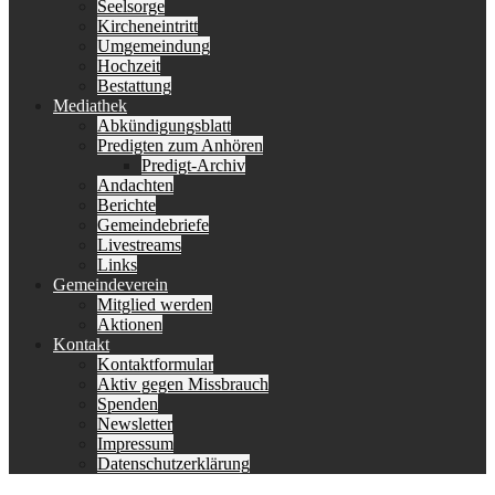
Seelsorge
Kircheneintritt
Umgemeindung
Hochzeit
Bestattung
Mediathek
Abkündigungsblatt
Predigten zum Anhören
Predigt-Archiv
Andachten
Berichte
Gemeindebriefe
Livestreams
Links
Gemeindeverein
Mitglied werden
Aktionen
Kontakt
Kontaktformular
Aktiv gegen Missbrauch
Spenden
Newsletter
Impressum
Datenschutzerklärung