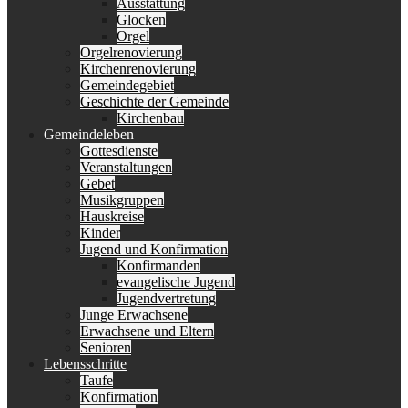
Ausstattung
Glocken
Orgel
Orgelrenovierung
Kirchenrenovierung
Gemeindegebiet
Geschichte der Gemeinde
Kirchenbau
Gemeindeleben
Gottesdienste
Veranstaltungen
Gebet
Musikgruppen
Hauskreise
Kinder
Jugend und Konfirmation
Konfirmanden
evangelische Jugend
Jugendvertretung
Junge Erwachsene
Erwachsene und Eltern
Senioren
Lebensschritte
Taufe
Konfirmation