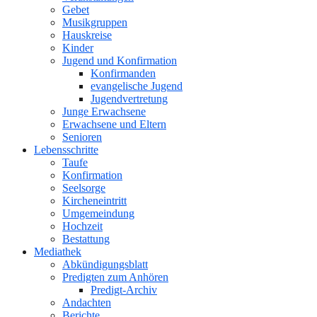
Gebet
Musikgruppen
Hauskreise
Kinder
Jugend und Konfirmation
Konfirmanden
evangelische Jugend
Jugendvertretung
Junge Erwachsene
Erwachsene und Eltern
Senioren
Lebensschritte
Taufe
Konfirmation
Seelsorge
Kircheneintritt
Umgemeindung
Hochzeit
Bestattung
Mediathek
Abkündigungsblatt
Predigten zum Anhören
Predigt-Archiv
Andachten
Berichte