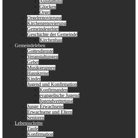
Ausstattung
Glocken
Orgel
Orgelrenovierung
Kirchenrenovierung
Gemeindegebiet
Geschichte der Gemeinde
Kirchenbau
Gemeindeleben
Gottesdienste
Veranstaltungen
Gebet
Musikgruppen
Hauskreise
Kinder
Jugend und Konfirmation
Konfirmanden
evangelische Jugend
Jugendvertretung
Junge Erwachsene
Erwachsene und Eltern
Senioren
Lebensschritte
Taufe
Konfirmation