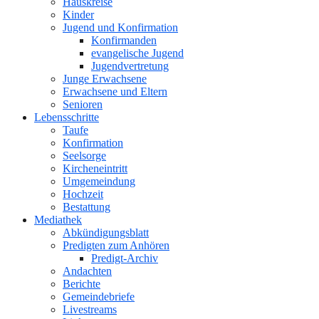
Hauskreise
Kinder
Jugend und Konfirmation
Konfirmanden
evangelische Jugend
Jugendvertretung
Junge Erwachsene
Erwachsene und Eltern
Senioren
Lebensschritte
Taufe
Konfirmation
Seelsorge
Kircheneintritt
Umgemeindung
Hochzeit
Bestattung
Mediathek
Abkündigungsblatt
Predigten zum Anhören
Predigt-Archiv
Andachten
Berichte
Gemeindebriefe
Livestreams