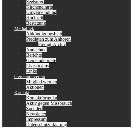
Seelsorge
Kircheneintritt
Umgemeindung
Hochzeit
Bestattung
Mediathek
Abkündigungsblatt
Predigten zum Anhören
Predigt-Archiv
Andachten
Berichte
Gemeindebriefe
Livestreams
Links
Gemeindeverein
Mitglied werden
Aktionen
Kontakt
Kontaktformular
Aktiv gegen Missbrauch
Spenden
Newsletter
Impressum
Datenschutzerklärung