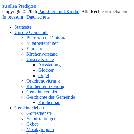
zu allen Predigten
Copyright © 2026
Paul-Gerhardt-Kirche
. Alle Rechte vorbehalten |
Impressum
|
Datenschutz
Nach
Startseite
oben
Unsere Gemeinde
Pfarrer/in u. Diakon/in
Mitarbeiter/innen
Ehrenamt
Kirchenvorstand
Unsere Kirche
Ausstattung
Glocken
Orgel
Orgelrenovierung
Kirchenrenovierung
Gemeindegebiet
Geschichte der Gemeinde
Kirchenbau
Gemeindeleben
Gottesdienste
Veranstaltungen
Gebet
Musikgruppen