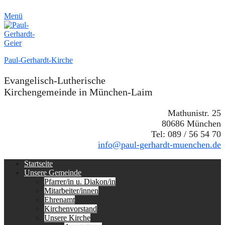
Menü
Paul-Gerhardt-Kirche
Evangelisch-Lutherische
Kirchengemeinde in München-Laim
Mathunistr. 25
80686 München
Tel: 089 / 56 54 70
info@paul-gerhardt-muenchen.de
Erstes
Zum
Startseite
Inhalt:
Unsere Gemeinde
Menü
Pfarrer/in u. Diakon/in
Mitarbeiter/innen
Ehrenamt
Kirchenvorstand
Unsere Kirche