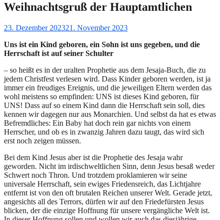
Weihnachtsgruß der Hauptamtlichen
Gepostet
23. Dezember 2023
21. November 2023
am
Uns ist ein Kind geboren, ein Sohn ist uns gegeben, und die
Herrschaft ist auf seiner Schulter
– so heißt es in der uralten Prophetie aus dem Jesaja-Buch, die zu
jedem Christfest verlesen wird. Dass Kinder geboren werden, ist ja
immer ein freudiges Ereignis, und die jeweiligen Eltern werden das
wohl meistens so empfinden: UNS ist dieses Kind geboren, für
UNS! Dass auf so einem Kind dann die Herrschaft sein soll, dies
kennen wir dagegen nur aus Monarchien. Und selbst da hat es etwas
Befremdliches: Ein Baby hat doch rein gar nichts von einem
Herrscher, und ob es in zwanzig Jahren dazu taugt, das wird sich
erst noch zeigen müssen.
Bei dem Kind Jesus aber ist die Prophetie des Jesaja wahr
geworden. Nicht im irdischweltlichen Sinn, denn Jesus besaß weder
Schwert noch Thron. Und trotzdem proklamieren wir seine
universale Herrschaft, sein ewiges Friedensreich, das Lichtjahre
entfernt ist von den oft brutalen Reichen unserer Welt. Gerade jetzt,
angesichts all des Terrors, dürfen wir auf den Friedefürsten Jesus
blicken, der die einzige Hoffnung für unsere vergängliche Welt ist.
In dieser Hoffnung sollen und wollen wir auch das diesjährige