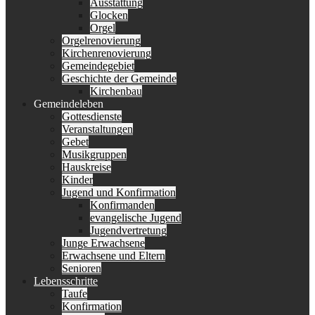
Ausstattung
Glocken
Orgel
Orgelrenovierung
Kirchenrenovierung
Gemeindegebiet
Geschichte der Gemeinde
Kirchenbau
Gemeindeleben
Gottesdienste
Veranstaltungen
Gebet
Musikgruppen
Hauskreise
Kinder
Jugend und Konfirmation
Konfirmanden
evangelische Jugend
Jugendvertretung
Junge Erwachsene
Erwachsene und Eltern
Senioren
Lebensschritte
Taufe
Konfirmation