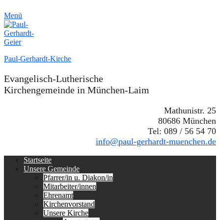
Menü
Paul-Gerhardt-Kirche
Evangelisch-Lutherische
Kirchengemeinde in München-Laim
Mathunistr. 25
80686 München
Tel: 089 / 56 54 70
info@paul-gerhardt-muenchen.de
Erstes
Zum
Startseite
Inhalt:
Unsere Gemeinde
Menü
Pfarrer/in u. Diakon/in
Mitarbeiter/innen
Ehrenamt
Kirchenvorstand
Unsere Kirche