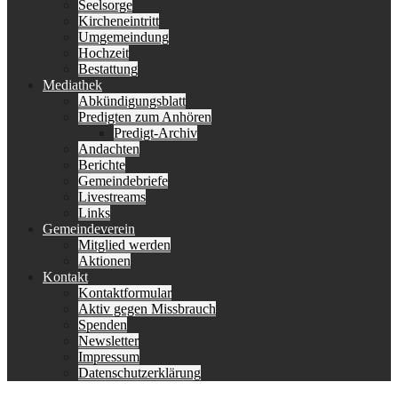
Seelsorge
Kircheneintritt
Umgemeindung
Hochzeit
Bestattung
Mediathek
Abkündigungsblatt
Predigten zum Anhören
Predigt-Archiv
Andachten
Berichte
Gemeindebriefe
Livestreams
Links
Gemeindeverein
Mitglied werden
Aktionen
Kontakt
Kontaktformular
Aktiv gegen Missbrauch
Spenden
Newsletter
Impressum
Datenschutzerklärung