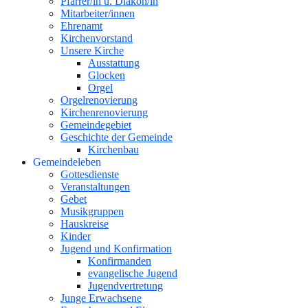
Pfarrer/in u. Diakon/in
Mitarbeiter/innen
Ehrenamt
Kirchenvorstand
Unsere Kirche
Ausstattung
Glocken
Orgel
Orgelrenovierung
Kirchenrenovierung
Gemeindegebiet
Geschichte der Gemeinde
Kirchenbau
Gemeindeleben
Gottesdienste
Veranstaltungen
Gebet
Musikgruppen
Hauskreise
Kinder
Jugend und Konfirmation
Konfirmanden
evangelische Jugend
Jugendvertretung
Junge Erwachsene