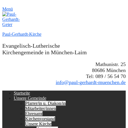
Menü
Paul-Gerhardt-Kirche
Evangelisch-Lutherische
Kirchengemeinde in München-Laim
Mathunistr. 25
80686 München
Tel: 089 / 56 54 70
info@paul-gerhardt-muenchen.de
Erstes
Zum
Startseite
Inhalt:
Unsere Gemeinde
Menü
Pfarrer/in u. Diakon/in
Mitarbeiter/innen
Ehrenamt
Kirchenvorstand
Unsere Kirche