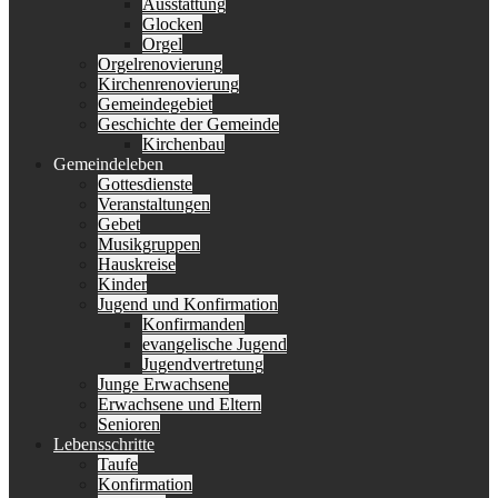
Ausstattung
Glocken
Orgel
Orgelrenovierung
Kirchenrenovierung
Gemeindegebiet
Geschichte der Gemeinde
Kirchenbau
Gemeindeleben
Gottesdienste
Veranstaltungen
Gebet
Musikgruppen
Hauskreise
Kinder
Jugend und Konfirmation
Konfirmanden
evangelische Jugend
Jugendvertretung
Junge Erwachsene
Erwachsene und Eltern
Senioren
Lebensschritte
Taufe
Konfirmation