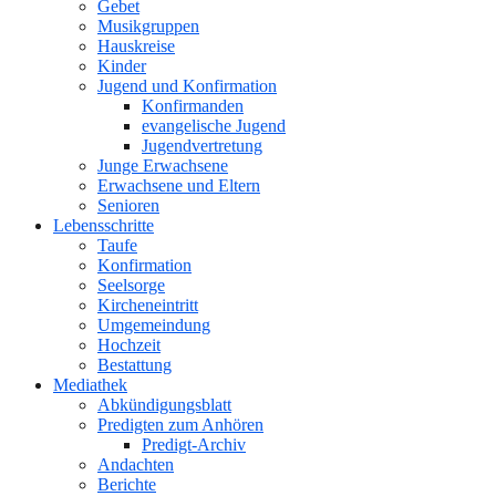
Gebet
Musikgruppen
Hauskreise
Kinder
Jugend und Konfirmation
Konfirmanden
evangelische Jugend
Jugendvertretung
Junge Erwachsene
Erwachsene und Eltern
Senioren
Lebensschritte
Taufe
Konfirmation
Seelsorge
Kircheneintritt
Umgemeindung
Hochzeit
Bestattung
Mediathek
Abkündigungsblatt
Predigten zum Anhören
Predigt-Archiv
Andachten
Berichte