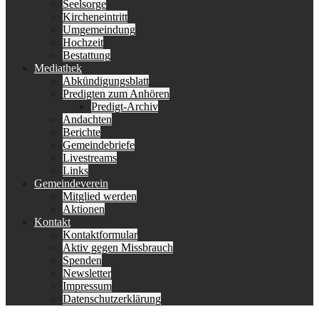
Seelsorge
Kircheneintritt
Umgemeindung
Hochzeit
Bestattung
Mediathek
Abkündigungsblatt
Predigten zum Anhören
Predigt-Archiv
Andachten
Berichte
Gemeindebriefe
Livestreams
Links
Gemeindeverein
Mitglied werden
Aktionen
Kontakt
Kontaktformular
Aktiv gegen Missbrauch
Spenden
Newsletter
Impressum
Datenschutzerklärung