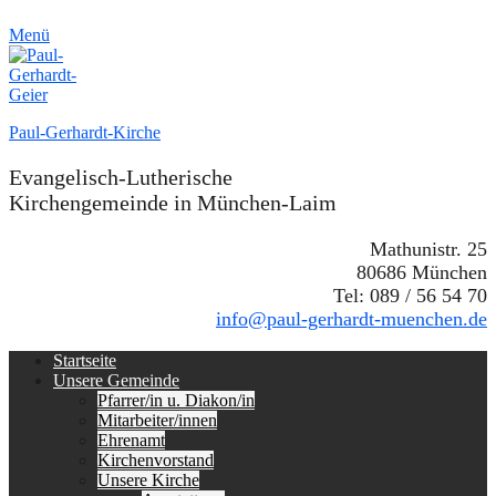
Menü
Paul-Gerhardt-Kirche
Evangelisch-Lutherische
Kirchengemeinde in München-Laim
Mathunistr. 25
80686 München
Tel: 089 / 56 54 70
info@paul-gerhardt-muenchen.de
Erstes
Zum
Startseite
Inhalt:
Unsere Gemeinde
Menü
Pfarrer/in u. Diakon/in
Mitarbeiter/innen
Ehrenamt
Kirchenvorstand
Unsere Kirche