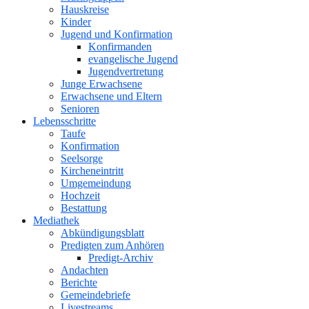
Hauskreise
Kinder
Jugend und Konfirmation
Konfirmanden
evangelische Jugend
Jugendvertretung
Junge Erwachsene
Erwachsene und Eltern
Senioren
Lebensschritte
Taufe
Konfirmation
Seelsorge
Kircheneintritt
Umgemeindung
Hochzeit
Bestattung
Mediathek
Abkündigungsblatt
Predigten zum Anhören
Predigt-Archiv
Andachten
Berichte
Gemeindebriefe
Livestreams