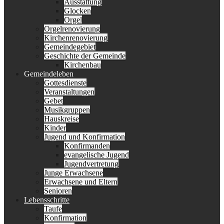
Ausstattung
Glocken
Orgel
Orgelrenovierung
Kirchenrenovierung
Gemeindegebiet
Geschichte der Gemeinde
Kirchenbau
Gemeindeleben
Gottesdienste
Veranstaltungen
Gebet
Musikgruppen
Hauskreise
Kinder
Jugend und Konfirmation
Konfirmanden
evangelische Jugend
Jugendvertretung
Junge Erwachsene
Erwachsene und Eltern
Senioren
Lebensschritte
Taufe
Konfirmation