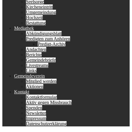
Seelsorge
Kircheneintritt
Umgemeindung
Hochzeit
Bestattung
Mediathek
Abkündigungsblatt
Predigten zum Anhören
Predigt-Archiv
Andachten
Berichte
Gemeindebriefe
Livestreams
Links
Gemeindeverein
Mitglied werden
Aktionen
Kontakt
Kontaktformular
Aktiv gegen Missbrauch
Spenden
Newsletter
Impressum
Datenschutzerklärung