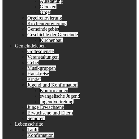
Ausstattung
Glocken
Orgel
Orgelrenovierung
Kirchenrenovierung
Gemeindegebiet
Geschichte der Gemeinde
Kirchenbau
Gemeindeleben
Gottesdienste
Veranstaltungen
Gebet
Musikgruppen
Hauskreise
Kinder
Jugend und Konfirmation
Konfirmanden
evangelische Jugend
Jugendvertretung
Junge Erwachsene
Erwachsene und Eltern
Senioren
Lebensschritte
Taufe
Konfirmation