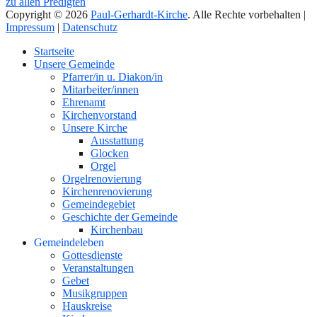
zu allen Predigten
Copyright © 2026
Paul-Gerhardt-Kirche
. Alle Rechte vorbehalten |
Impressum
|
Datenschutz
Nach
Startseite
oben
Unsere Gemeinde
Pfarrer/in u. Diakon/in
Mitarbeiter/innen
Ehrenamt
Kirchenvorstand
Unsere Kirche
Ausstattung
Glocken
Orgel
Orgelrenovierung
Kirchenrenovierung
Gemeindegebiet
Geschichte der Gemeinde
Kirchenbau
Gemeindeleben
Gottesdienste
Veranstaltungen
Gebet
Musikgruppen
Hauskreise