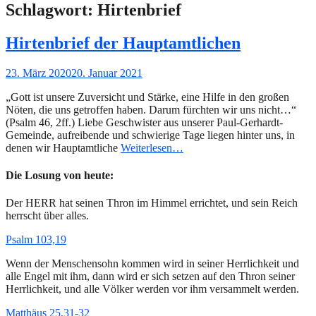
Schlagwort:
Hirtenbrief
Hirtenbrief der Hauptamtlichen
Gepostet
23. März 2020
20. Januar 2021
am
„Gott ist unsere Zuversicht und Stärke, eine Hilfe in den großen
Nöten, die uns getroffen haben. Darum fürchten wir uns nicht…“
(Psalm 46, 2ff.) Liebe Geschwister aus unserer Paul-Gerhardt-
Gemeinde, aufreibende und schwierige Tage liegen hinter uns, in
denen wir Hauptamtliche
Weiterlesen…
Die Losung von heute:
Der HERR hat seinen Thron im Himmel errichtet, und sein Reich
herrscht über alles.
Psalm 103,19
Wenn der Menschensohn kommen wird in seiner Herrlichkeit und
alle Engel mit ihm, dann wird er sich setzen auf den Thron seiner
Herrlichkeit, und alle Völker werden vor ihm versammelt werden.
Matthäus 25,31-32