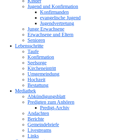
Kinder
Jugend und Konfirmation
Konfirmanden
evangelische Jugend
Jugendvertretung
Junge Erwachsene
Erwachsene und Eltern
Senioren
Lebensschritte
Taufe
Konfirmation
Seelsorge
Kircheneintritt
Umgemeindung
Hochzeit
Bestattung
Mediathek
Abkündigungsblatt
Predigten zum Anhören
Predigt-Archiv
Andachten
Berichte
Gemeindebriefe
Livestreams
Links