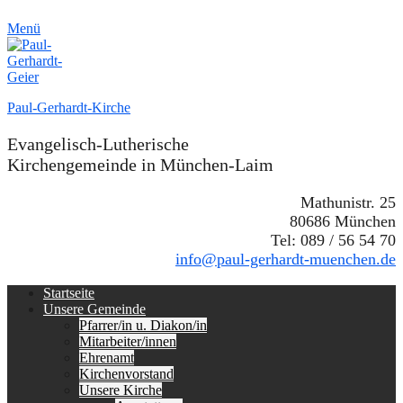
Menü
Paul-Gerhardt-Kirche
Evangelisch-Lutherische
Kirchengemeinde in München-Laim
Mathunistr. 25
80686 München
Tel: 089 / 56 54 70
info@paul-gerhardt-muenchen.de
Erstes
Zum
Startseite
Inhalt:
Unsere Gemeinde
Menü
Pfarrer/in u. Diakon/in
Mitarbeiter/innen
Ehrenamt
Kirchenvorstand
Unsere Kirche