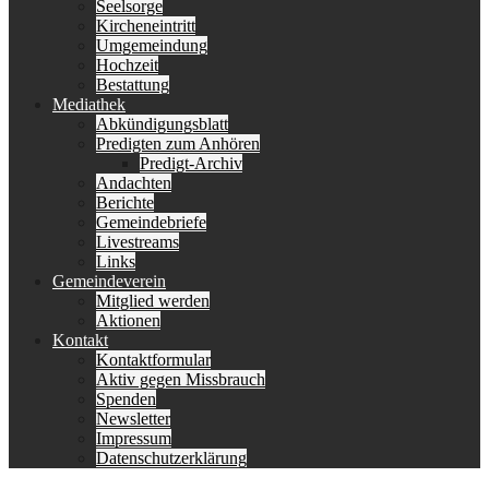
Seelsorge
Kircheneintritt
Umgemeindung
Hochzeit
Bestattung
Mediathek
Abkündigungsblatt
Predigten zum Anhören
Predigt-Archiv
Andachten
Berichte
Gemeindebriefe
Livestreams
Links
Gemeindeverein
Mitglied werden
Aktionen
Kontakt
Kontaktformular
Aktiv gegen Missbrauch
Spenden
Newsletter
Impressum
Datenschutzerklärung