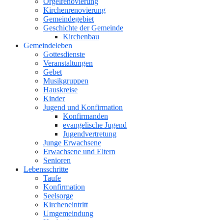
Orgelrenovierung
Kirchenrenovierung
Gemeindegebiet
Geschichte der Gemeinde
Kirchenbau
Gemeindeleben
Gottesdienste
Veranstaltungen
Gebet
Musikgruppen
Hauskreise
Kinder
Jugend und Konfirmation
Konfirmanden
evangelische Jugend
Jugendvertretung
Junge Erwachsene
Erwachsene und Eltern
Senioren
Lebensschritte
Taufe
Konfirmation
Seelsorge
Kircheneintritt
Umgemeindung