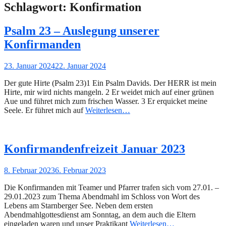
Schlagwort:
Konfirmation
Psalm 23 – Auslegung unserer
Konfirmanden
Gepostet
23. Januar 2024
22. Januar 2024
am
Der gute Hirte (Psalm 23)1 Ein Psalm Davids. Der HERR ist mein
Hirte, mir wird nichts mangeln. 2 Er weidet mich auf einer grünen
Aue und führet mich zum frischen Wasser. 3 Er erquicket meine
Seele. Er führet mich auf
Weiterlesen…
Konfirmandenfreizeit Januar 2023
Gepostet
8. Februar 2023
6. Februar 2023
am
Die Konfirmanden mit Teamer und Pfarrer trafen sich vom 27.01. –
29.01.2023 zum Thema Abendmahl im Schloss von Wort des
Lebens am Starnberger See. Neben dem ersten
Abendmahlgottesdienst am Sonntag, an dem auch die Eltern
eingeladen waren und unser Praktikant
Weiterlesen…