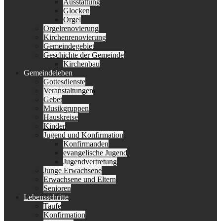
Ausstattung
Glocken
Orgel
Orgelrenovierung
Kirchenrenovierung
Gemeindegebiet
Geschichte der Gemeinde
Kirchenbau
Gemeindeleben
Gottesdienste
Veranstaltungen
Gebet
Musikgruppen
Hauskreise
Kinder
Jugend und Konfirmation
Konfirmanden
evangelische Jugend
Jugendvertretung
Junge Erwachsene
Erwachsene und Eltern
Senioren
Lebensschritte
Taufe
Konfirmation