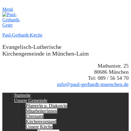
Menü
Paul-Gerhardt-Kirche
Evangelisch-Lutherische
Kirchengemeinde in München-Laim
Mathunistr. 25
80686 München
Tel: 089 / 56 54 70
info@paul-gerhardt-muenchen.de
Erstes
Zum
Startseite
Inhalt:
Unsere Gemeinde
Menü
Pfarrer/in u. Diakon/in
Mitarbeiter/innen
Ehrenamt
Kirchenvorstand
Unsere Kirche