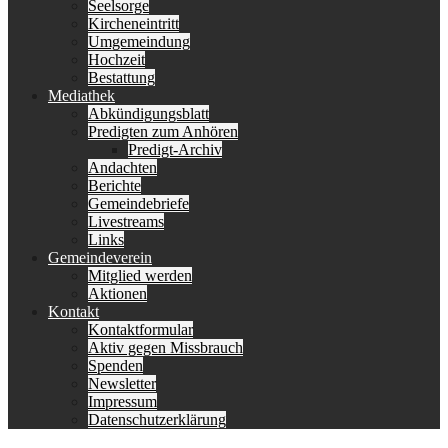
Seelsorge
Kircheneintritt
Umgemeindung
Hochzeit
Bestattung
Mediathek
Abkündigungsblatt
Predigten zum Anhören
Predigt-Archiv
Andachten
Berichte
Gemeindebriefe
Livestreams
Links
Gemeindeverein
Mitglied werden
Aktionen
Kontakt
Kontaktformular
Aktiv gegen Missbrauch
Spenden
Newsletter
Impressum
Datenschutzerklärung