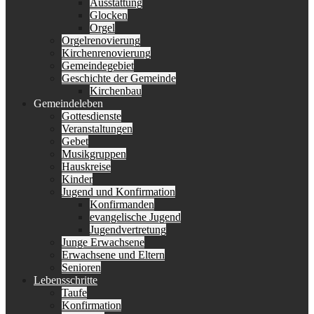
Ausstattung
Glocken
Orgel
Orgelrenovierung
Kirchenrenovierung
Gemeindegebiet
Geschichte der Gemeinde
Kirchenbau
Gemeindeleben
Gottesdienste
Veranstaltungen
Gebet
Musikgruppen
Hauskreise
Kinder
Jugend und Konfirmation
Konfirmanden
evangelische Jugend
Jugendvertretung
Junge Erwachsene
Erwachsene und Eltern
Senioren
Lebensschritte
Taufe
Konfirmation