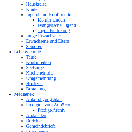
Hauskreise
Kinder
Jugend und Konfirmation
Konfirmanden
evangelische Jugend
Jugendvertretung
Junge Erwachsene
Erwachsene und Eltern
Senioren
Lebensschritte
Taufe
Konfirmation
Seelsorge
Kircheneintritt
Umgemeindung
Hochzeit
Bestattung
Mediathek
Abkündigungsblatt
Predigten zum Anhören
Predigt-Archiv
Andachten
Berichte
Gemeindebriefe
Livestreams