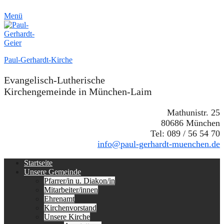
Menü
Paul-Gerhardt-Kirche
Evangelisch-Lutherische
Kirchengemeinde in München-Laim
Mathunistr. 25
80686 München
Tel: 089 / 56 54 70
info@paul-gerhardt-muenchen.de
Erstes
Zum
Startseite
Inhalt:
Unsere Gemeinde
Menü
Pfarrer/in u. Diakon/in
Mitarbeiter/innen
Ehrenamt
Kirchenvorstand
Unsere Kirche