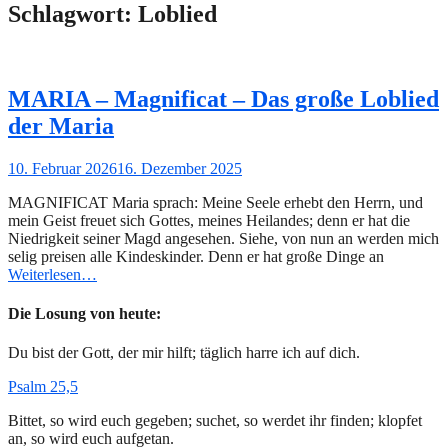
Schlagwort:
Loblied
MARIA – Magnificat – Das große Loblied
der Maria
Gepostet
10. Februar 2026
16. Dezember 2025
am
MAGNIFICAT Maria sprach: Meine Seele erhebt den Herrn, und
mein Geist freuet sich Gottes, meines Heilandes; denn er hat die
Niedrigkeit seiner Magd angesehen. Siehe, von nun an werden mich
selig preisen alle Kindeskinder. Denn er hat große Dinge an
Weiterlesen…
Die Losung von heute:
Du bist der Gott, der mir hilft; täglich harre ich auf dich.
Psalm 25,5
Bittet, so wird euch gegeben; suchet, so werdet ihr finden; klopfet
an, so wird euch aufgetan.