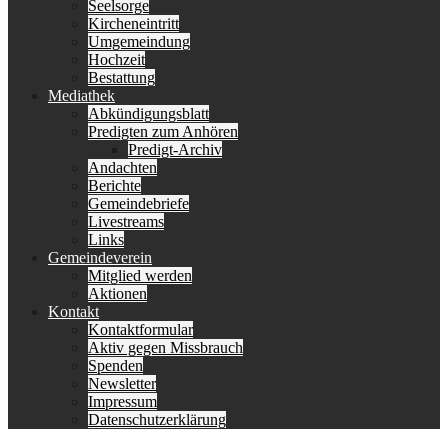
Seelsorge
Kircheneintritt
Umgemeindung
Hochzeit
Bestattung
Mediathek
Abkündigungsblatt
Predigten zum Anhören
Predigt-Archiv
Andachten
Berichte
Gemeindebriefe
Livestreams
Links
Gemeindeverein
Mitglied werden
Aktionen
Kontakt
Kontaktformular
Aktiv gegen Missbrauch
Spenden
Newsletter
Impressum
Datenschutzerklärung