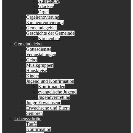
Ausstattung
Glocken
Orgel
Orgelrenovierung
Kirchenrenovierung
Gemeindegebiet
Geschichte der Gemeinde
Kirchenbau
Gemeindeleben
Gottesdienste
Veranstaltungen
Gebet
Musikgruppen
Hauskreise
Kinder
Jugend und Konfirmation
Konfirmanden
evangelische Jugend
Jugendvertretung
Junge Erwachsene
Erwachsene und Eltern
Senioren
Lebensschritte
Taufe
Konfirmation