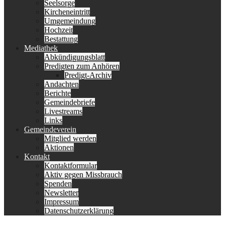
Seelsorge
Kircheneintritt
Umgemeindung
Hochzeit
Bestattung
Mediathek
Abkündigungsblatt
Predigten zum Anhören
Predigt-Archiv
Andachten
Berichte
Gemeindebriefe
Livestreams
Links
Gemeindeverein
Mitglied werden
Aktionen
Kontakt
Kontaktformular
Aktiv gegen Missbrauch
Spenden
Newsletter
Impressum
Datenschutzerklärung