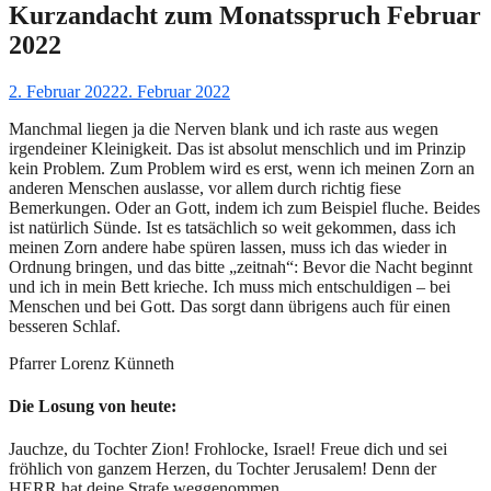
Kurzandacht zum Monatsspruch Februar
2022
Gepostet
2. Februar 2022
2. Februar 2022
am
Manchmal liegen ja die Nerven blank und ich raste aus wegen
irgendeiner Kleinigkeit. Das ist absolut menschlich und im Prinzip
kein Problem. Zum Problem wird es erst, wenn ich meinen Zorn an
anderen Menschen auslasse, vor allem durch richtig fiese
Bemerkungen. Oder an Gott, indem ich zum Beispiel fluche. Beides
ist natürlich Sünde. Ist es tatsächlich so weit gekommen, dass ich
meinen Zorn andere habe spüren lassen, muss ich das wieder in
Ordnung bringen, und das bitte „zeitnah“: Bevor die Nacht beginnt
und ich in mein Bett krieche. Ich muss mich entschuldigen – bei
Menschen und bei Gott. Das sorgt dann übrigens auch für einen
besseren Schlaf.
Pfarrer Lorenz Künneth
Die Losung von heute:
Jauchze, du Tochter Zion! Frohlocke, Israel! Freue dich und sei
fröhlich von ganzem Herzen, du Tochter Jerusalem! Denn der
HERR hat deine Strafe weggenommen.