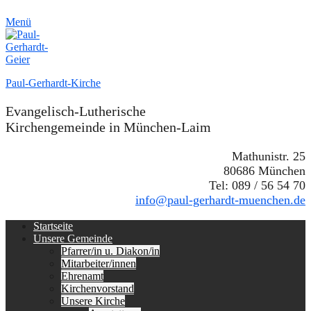
Menü
Paul-Gerhardt-Kirche
Evangelisch-Lutherische
Kirchengemeinde in München-Laim
Mathunistr. 25
80686 München
Tel: 089 / 56 54 70
info@paul-gerhardt-muenchen.de
Erstes
Zum
Startseite
Inhalt:
Unsere Gemeinde
Menü
Pfarrer/in u. Diakon/in
Mitarbeiter/innen
Ehrenamt
Kirchenvorstand
Unsere Kirche