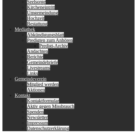
Seelsorge
Kircheneintritt
Umgemeindung
Hochzeit
Bestattung
Mediathek
Abkündigungsblatt
Predigten zum Anhören
Predigt-Archiv
Andachten
Berichte
Gemeindebriefe
Livestreams
Links
Gemeindeverein
Mitglied werden
Aktionen
Kontakt
Kontaktformular
Aktiv gegen Missbrauch
Spenden
Newsletter
Impressum
Datenschutzerklärung