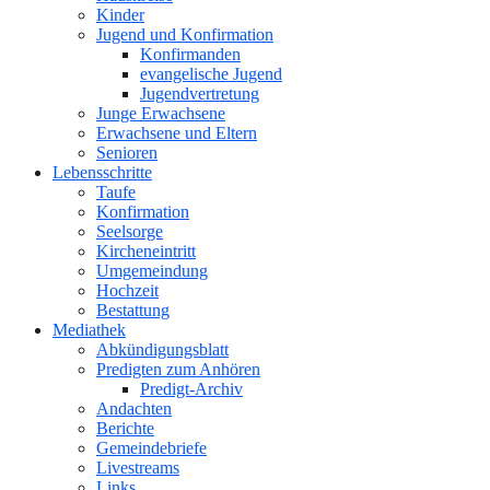
Kinder
Jugend und Konfirmation
Konfirmanden
evangelische Jugend
Jugendvertretung
Junge Erwachsene
Erwachsene und Eltern
Senioren
Lebensschritte
Taufe
Konfirmation
Seelsorge
Kircheneintritt
Umgemeindung
Hochzeit
Bestattung
Mediathek
Abkündigungsblatt
Predigten zum Anhören
Predigt-Archiv
Andachten
Berichte
Gemeindebriefe
Livestreams
Links