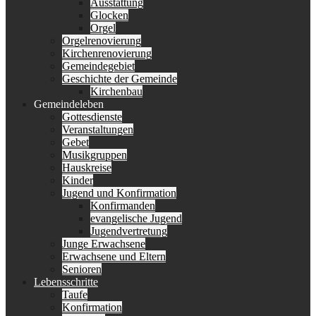
Ausstattung
Glocken
Orgel
Orgelrenovierung
Kirchenrenovierung
Gemeindegebiet
Geschichte der Gemeinde
Kirchenbau
Gemeindeleben
Gottesdienste
Veranstaltungen
Gebet
Musikgruppen
Hauskreise
Kinder
Jugend und Konfirmation
Konfirmanden
evangelische Jugend
Jugendvertretung
Junge Erwachsene
Erwachsene und Eltern
Senioren
Lebensschritte
Taufe
Konfirmation