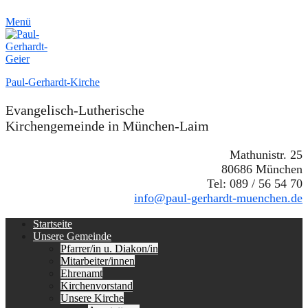
Menü
Paul-Gerhardt-Kirche
Evangelisch-Lutherische
Kirchengemeinde in München-Laim
Mathunistr. 25
80686 München
Tel: 089 / 56 54 70
info@paul-gerhardt-muenchen.de
Erstes
Zum
Startseite
Inhalt:
Unsere Gemeinde
Menü
Pfarrer/in u. Diakon/in
Mitarbeiter/innen
Ehrenamt
Kirchenvorstand
Unsere Kirche