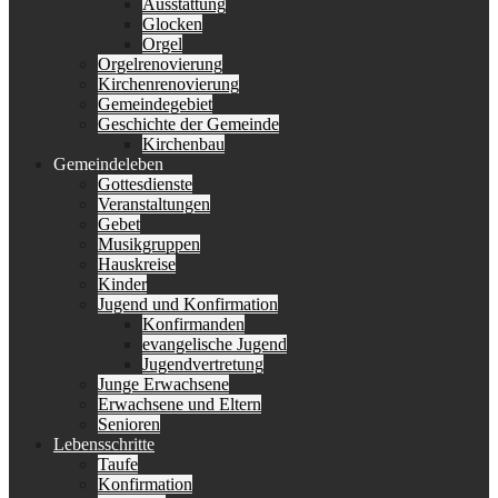
Ausstattung
Glocken
Orgel
Orgelrenovierung
Kirchenrenovierung
Gemeindegebiet
Geschichte der Gemeinde
Kirchenbau
Gemeindeleben
Gottesdienste
Veranstaltungen
Gebet
Musikgruppen
Hauskreise
Kinder
Jugend und Konfirmation
Konfirmanden
evangelische Jugend
Jugendvertretung
Junge Erwachsene
Erwachsene und Eltern
Senioren
Lebensschritte
Taufe
Konfirmation