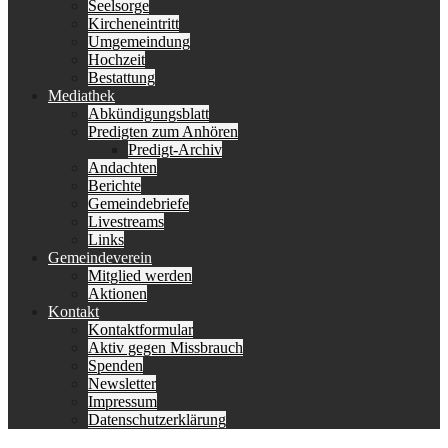
Seelsorge
Kircheneintritt
Umgemeindung
Hochzeit
Bestattung
Mediathek
Abkündigungsblatt
Predigten zum Anhören
Predigt-Archiv
Andachten
Berichte
Gemeindebriefe
Livestreams
Links
Gemeindeverein
Mitglied werden
Aktionen
Kontakt
Kontaktformular
Aktiv gegen Missbrauch
Spenden
Newsletter
Impressum
Datenschutzerklärung