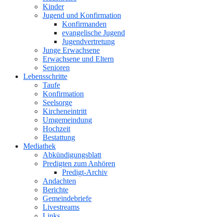
Kinder
Jugend und Konfirmation
Konfirmanden
evangelische Jugend
Jugendvertretung
Junge Erwachsene
Erwachsene und Eltern
Senioren
Lebensschritte
Taufe
Konfirmation
Seelsorge
Kircheneintritt
Umgemeindung
Hochzeit
Bestattung
Mediathek
Abkündigungsblatt
Predigten zum Anhören
Predigt-Archiv
Andachten
Berichte
Gemeindebriefe
Livestreams
Links