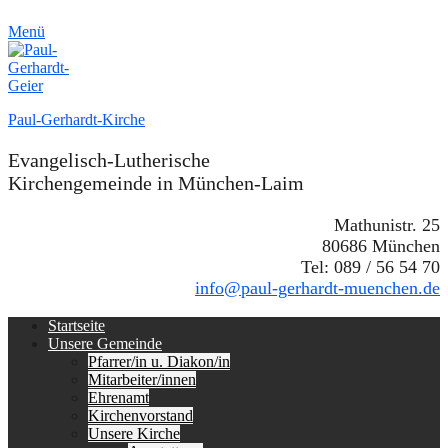
Menü
Paul-Gerhardt-Kirche
Evangelisch-Lutherische
Kirchengemeinde in München-Laim
Mathunistr. 25
80686 München
Tel: 089 / 56 54 70
info@paul-gerhardt-muenchen.de
Erstes
Zum
Startseite
Inhalt:
Unsere Gemeinde
Menü
Pfarrer/in u. Diakon/in
Mitarbeiter/innen
Ehrenamt
Kirchenvorstand
Unsere Kirche