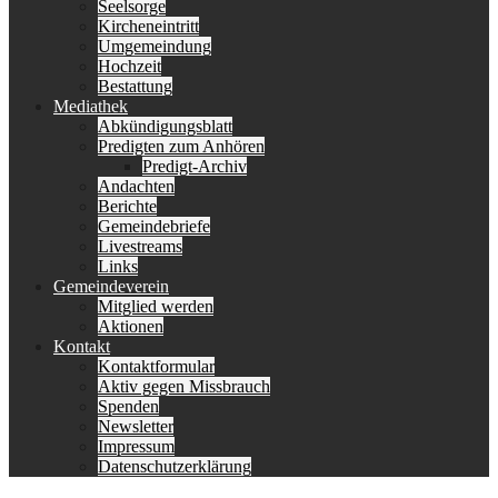
Seelsorge
Kircheneintritt
Umgemeindung
Hochzeit
Bestattung
Mediathek
Abkündigungsblatt
Predigten zum Anhören
Predigt-Archiv
Andachten
Berichte
Gemeindebriefe
Livestreams
Links
Gemeindeverein
Mitglied werden
Aktionen
Kontakt
Kontaktformular
Aktiv gegen Missbrauch
Spenden
Newsletter
Impressum
Datenschutzerklärung