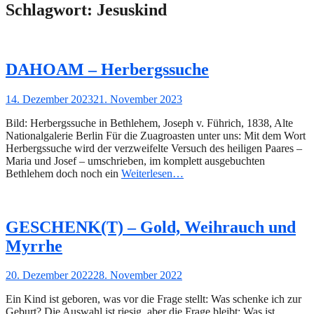
Schlagwort:
Jesuskind
DAHOAM – Herbergssuche
Gepostet
14. Dezember 2023
21. November 2023
am
Bild: Herbergssuche in Bethlehem, Joseph v. Führich, 1838, Alte
Nationalgalerie Berlin Für die Zuagroasten unter uns: Mit dem Wort
Herbergssuche wird der verzweifelte Versuch des heiligen Paares –
Maria und Josef – umschrieben, im komplett ausgebuchten
Bethlehem doch noch ein
Weiterlesen…
GESCHENK(T) – Gold, Weihrauch und
Myrrhe
Gepostet
20. Dezember 2022
28. November 2022
am
Ein Kind ist geboren, was vor die Frage stellt: Was schenke ich zur
Geburt? Die Auswahl ist riesig, aber die Frage bleibt: Was ist