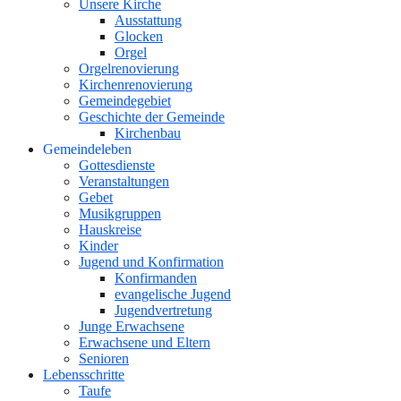
Unsere Kirche
Ausstattung
Glocken
Orgel
Orgelrenovierung
Kirchenrenovierung
Gemeindegebiet
Geschichte der Gemeinde
Kirchenbau
Gemeindeleben
Gottesdienste
Veranstaltungen
Gebet
Musikgruppen
Hauskreise
Kinder
Jugend und Konfirmation
Konfirmanden
evangelische Jugend
Jugendvertretung
Junge Erwachsene
Erwachsene und Eltern
Senioren
Lebensschritte
Taufe