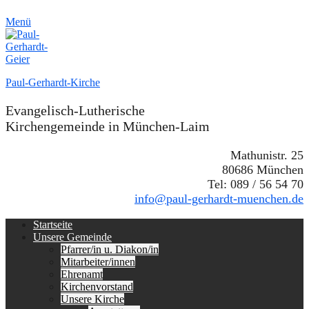
Menü
Paul-Gerhardt-Kirche
Evangelisch-Lutherische
Kirchengemeinde in München-Laim
Mathunistr. 25
80686 München
Tel: 089 / 56 54 70
info@paul-gerhardt-muenchen.de
Erstes
Zum
Startseite
Inhalt:
Unsere Gemeinde
Menü
Pfarrer/in u. Diakon/in
Mitarbeiter/innen
Ehrenamt
Kirchenvorstand
Unsere Kirche