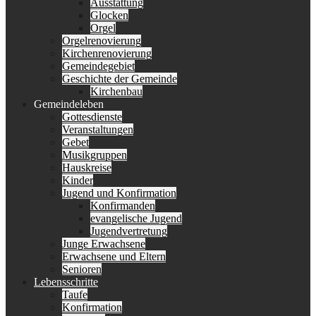
Ausstattung
Glocken
Orgel
Orgelrenovierung
Kirchenrenovierung
Gemeindegebiet
Geschichte der Gemeinde
Kirchenbau
Gemeindeleben
Gottesdienste
Veranstaltungen
Gebet
Musikgruppen
Hauskreise
Kinder
Jugend und Konfirmation
Konfirmanden
evangelische Jugend
Jugendvertretung
Junge Erwachsene
Erwachsene und Eltern
Senioren
Lebensschritte
Taufe
Konfirmation