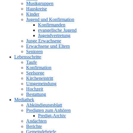
Musikgruppen
Hauskreise
Kinder
Jugend und Konfirmation
Konfirmanden
evangelische Jugend
Jugendvertretung
Junge Erwachsene
Erwachsene und Eltern
Senioren
Lebensschritte
Taufe
Konfirmation
Seelsorge
Kircheneintritt
Umgemeindung
Hochzeit
Bestattung
Mediathek
Abkündigungsblatt
Predigten zum Anhören
Predigt-Archiv
Andachten
Berichte
Gemeindebriefe