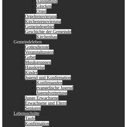
Ausstattung
Glocken
Orgel
Orgelrenovierung
Kirchenrenovierung
Gemeindegebiet
Geschichte der Gemeinde
Kirchenbau
Gemeindeleben
Gottesdienste
Veranstaltungen
Gebet
Musikgruppen
Hauskreise
Kinder
Jugend und Konfirmation
Konfirmanden
evangelische Jugend
Jugendvertretung
Junge Erwachsene
Erwachsene und Eltern
Senioren
Lebensschritte
Taufe
Konfirmation