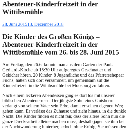
Abenteuer-Kinderfreizeit in der
Wittibsmühle
Gepostet
28. Juni 2015
13. Dezember 2018
am
Die Kinder des Großen Königs –
Abenteuer-Kinderfreizeit in der
Wittibsmühle vom 26. bis 28. Juni 2015
Am Freitag, den 26.6. konnte man aus dem Garten der Paul-
Gerhardt-Kirche ab 15:30 Uhr aufgeregtes Geschnatter und
Gekicher hören. 20 Kinder, 8 Jugendliche und das Pfarrersehepaar
Fuchs, hatten sich dort versammelt, um gemeinsam auf die
Kinderfreizeit in die Wittibsmühle bei Moosburg zu fahren.
Nach einem leckeren Abendessen ging es dort los mit unserer
biblischen Abenteuerreise: Der jüngste Sohn eines Gutsherrn
verlangt von seinem Vater sein Erbe, damit er seinen eigenen Weg
gehen kann. Er verlässt das Zuhause und zieht hinaus, in die dunkle
Nacht. Die Kinder finden es nicht fair, dass der ältere Sohn nun die
ganze Drecksarbeit alleine machen muss, deshalb jagen sie ihm bei
der Nachtwanderung hinterher, jedoch ohne Erfolg: Sie müssen den