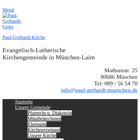
Menü
Paul-Gerhardt-Kirche
Evangelisch-Lutherische
Kirchengemeinde in München-Laim
Mathunistr. 25
80686 München
Tel: 089 / 56 54 70
info@paul-gerhardt-muenchen.de
Erstes
Zum
Startseite
Inhalt:
Unsere Gemeinde
Menü
Pfarrer/in u. Diakon/in
Mitarbeiter/innen
Ehrenamt
Kirchenvorstand
Unsere Kirche