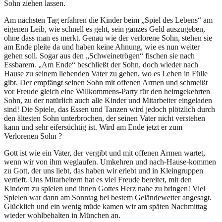
Sohn ziehen lassen.
Am nächsten Tag erfahren die Kinder beim „Spiel des Lebens“ am
eigenen Leib, wie schnell es geht, sein ganzes Geld auszugeben,
ohne dass man es merkt. Genau wie der verlorene Sohn, stehen sie
am Ende pleite da und haben keine Ahnung, wie es nun weiter
gehen soll. Sogar aus den „Schweinetrögen“ fischen sie nach
Essbarem. „Am Ende“ beschließt der Sohn, doch wieder nach
Hause zu seinem liebenden Vater zu gehen, wo es Leben in Fülle
gibt. Der empfängt seinen Sohn mit offenen Armen und schmeißt
vor Freude gleich eine Willkommens-Party für den heimgekehrten
Sohn, zu der natürlich auch alle Kinder und Mitarbeiter eingeladen
sind! Die Spiele, das Essen und Tanzen wird jedoch plötzlich durch
den ältesten Sohn unterbrochen, der seinen Vater nicht verstehen
kann und sehr eifersüchtig ist. Wird am Ende jetzt er zum
Verlorenen Sohn ?
Gott ist wie ein Vater, der vergibt und mit offenen Armen wartet,
wenn wir von ihm weglaufen. Umkehren und nach-Hause-kommen
zu Gott, der uns liebt, das haben wir erlebt und in Kleingruppen
vertieft. Uns Mitarbeitern hat es viel Freude bereitet, mit den
Kindern zu spielen und ihnen Gottes Herz nahe zu bringen! Viel
Spielen war dann am Sonntag bei bestem Geländewetter angesagt.
Glücklich und ein wenig müde kamen wir am späten Nachmittag
wieder wohlbehalten in München an.