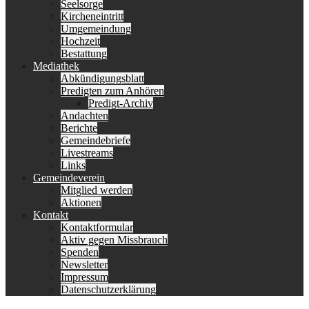
Seelsorge
Kircheneintritt
Umgemeindung
Hochzeit
Bestattung
Mediathek
Abkündigungsblatt
Predigten zum Anhören
Predigt-Archiv
Andachten
Berichte
Gemeindebriefe
Livestreams
Links
Gemeindeverein
Mitglied werden
Aktionen
Kontakt
Kontaktformular
Aktiv gegen Missbrauch
Spenden
Newsletter
Impressum
Datenschutzerklärung