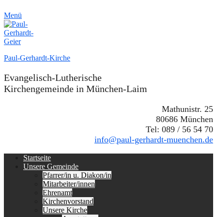
Menü
Paul-Gerhardt-Kirche
Evangelisch-Lutherische
Kirchengemeinde in München-Laim
Mathunistr. 25
80686 München
Tel: 089 / 56 54 70
info@paul-gerhardt-muenchen.de
Erstes
Zum
Startseite
Inhalt:
Unsere Gemeinde
Menü
Pfarrer/in u. Diakon/in
Mitarbeiter/innen
Ehrenamt
Kirchenvorstand
Unsere Kirche