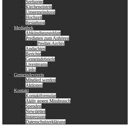
Seelsorge
Kircheneintritt
Umgemeindung
Hochzeit
Bestattung
Mediathek
Abkündigungsblatt
Predigten zum Anhören
Predigt-Archiv
Andachten
Berichte
Gemeindebriefe
Livestreams
Links
Gemeindeverein
Mitglied werden
Aktionen
Kontakt
Kontaktformular
Aktiv gegen Missbrauch
Spenden
Newsletter
Impressum
Datenschutzerklärung