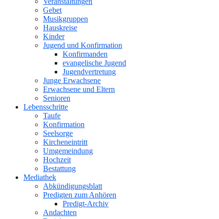
Veranstaltungen
Gebet
Musikgruppen
Hauskreise
Kinder
Jugend und Konfirmation
Konfirmanden
evangelische Jugend
Jugendvertretung
Junge Erwachsene
Erwachsene und Eltern
Senioren
Lebensschritte
Taufe
Konfirmation
Seelsorge
Kircheneintritt
Umgemeindung
Hochzeit
Bestattung
Mediathek
Abkündigungsblatt
Predigten zum Anhören
Predigt-Archiv
Andachten