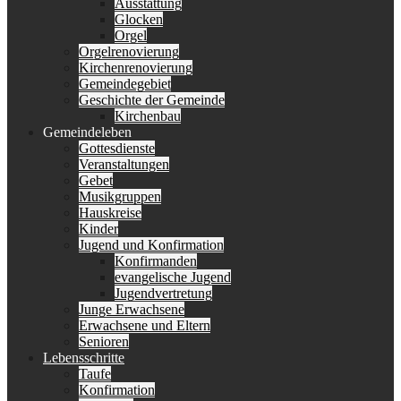
Ausstattung
Glocken
Orgel
Orgelrenovierung
Kirchenrenovierung
Gemeindegebiet
Geschichte der Gemeinde
Kirchenbau
Gemeindeleben
Gottesdienste
Veranstaltungen
Gebet
Musikgruppen
Hauskreise
Kinder
Jugend und Konfirmation
Konfirmanden
evangelische Jugend
Jugendvertretung
Junge Erwachsene
Erwachsene und Eltern
Senioren
Lebensschritte
Taufe
Konfirmation