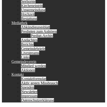
Seelsorge
Kircheneintritt
Umgemeindung
Hochzeit
Bestattung
Mediathek
Abkündigungsblatt
Predigten zum Anhören
Predigt-Archiv
Andachten
Berichte
Gemeindebriefe
Livestreams
Links
Gemeindeverein
Mitglied werden
Aktionen
Kontakt
Kontaktformular
Aktiv gegen Missbrauch
Spenden
Newsletter
Impressum
Datenschutzerklärung