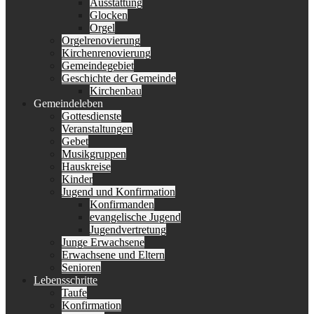
Ausstattung
Glocken
Orgel
Orgelrenovierung
Kirchenrenovierung
Gemeindegebiet
Geschichte der Gemeinde
Kirchenbau
Gemeindeleben
Gottesdienste
Veranstaltungen
Gebet
Musikgruppen
Hauskreise
Kinder
Jugend und Konfirmation
Konfirmanden
evangelische Jugend
Jugendvertretung
Junge Erwachsene
Erwachsene und Eltern
Senioren
Lebensschritte
Taufe
Konfirmation