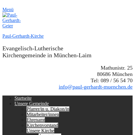
Menü
Paul-Gerhardt-Kirche
Evangelisch-Lutherische
Kirchengemeinde in München-Laim
Mathunistr. 25
80686 München
Tel: 089 / 56 54 70
info@paul-gerhardt-muenchen.de
Erstes
Zum
Startseite
Inhalt:
Unsere Gemeinde
Menü
Pfarrer/in u. Diakon/in
Mitarbeiter/innen
Ehrenamt
Kirchenvorstand
Unsere Kirche