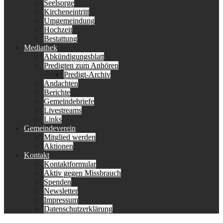
Seelsorge
Kircheneintritt
Umgemeindung
Hochzeit
Bestattung
Mediathek
Abkündigungsblatt
Predigten zum Anhören
Predigt-Archiv
Andachten
Berichte
Gemeindebriefe
Livestreams
Links
Gemeindeverein
Mitglied werden
Aktionen
Kontakt
Kontaktformular
Aktiv gegen Missbrauch
Spenden
Newsletter
Impressum
Datenschutzerklärung