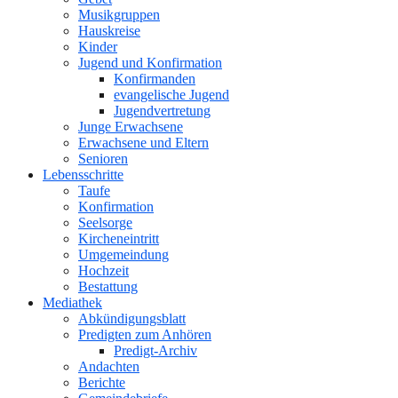
Musikgruppen
Hauskreise
Kinder
Jugend und Konfirmation
Konfirmanden
evangelische Jugend
Jugendvertretung
Junge Erwachsene
Erwachsene und Eltern
Senioren
Lebensschritte
Taufe
Konfirmation
Seelsorge
Kircheneintritt
Umgemeindung
Hochzeit
Bestattung
Mediathek
Abkündigungsblatt
Predigten zum Anhören
Predigt-Archiv
Andachten
Berichte