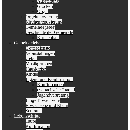
Ausstattung
Glocken
Orgel
Orgelrenovierung
Kirchenrenovierung
Gemeindegebiet
Geschichte der Gemeinde
Kirchenbau
Gemeindeleben
Gottesdienste
Veranstaltungen
Gebet
Musikgruppen
Hauskreise
Kinder
Jugend und Konfirmation
Konfirmanden
evangelische Jugend
Jugendvertretung
Junge Erwachsene
Erwachsene und Eltern
Senioren
Lebensschritte
Taufe
Konfirmation