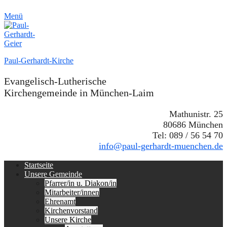
Menü
Paul-Gerhardt-Kirche
Evangelisch-Lutherische
Kirchengemeinde in München-Laim
Mathunistr. 25
80686 München
Tel: 089 / 56 54 70
info@paul-gerhardt-muenchen.de
Erstes
Zum
Startseite
Inhalt:
Unsere Gemeinde
Menü
Pfarrer/in u. Diakon/in
Mitarbeiter/innen
Ehrenamt
Kirchenvorstand
Unsere Kirche