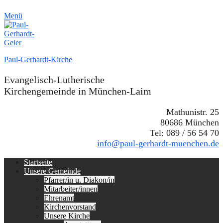
Menü
Paul-Gerhardt-Kirche
Evangelisch-Lutherische
Kirchengemeinde in München-Laim
Mathunistr. 25
80686 München
Tel: 089 / 56 54 70
info@paul-gerhardt-muenchen.de
Erstes
Zum
Startseite
Inhalt:
Unsere Gemeinde
Menü
Pfarrer/in u. Diakon/in
Mitarbeiter/innen
Ehrenamt
Kirchenvorstand
Unsere Kirche