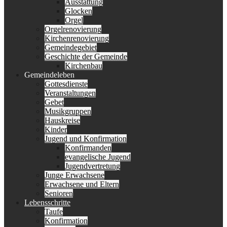
Ausstattung
Glocken
Orgel
Orgelrenovierung
Kirchenrenovierung
Gemeindegebiet
Geschichte der Gemeinde
Kirchenbau
Gemeindeleben
Gottesdienste
Veranstaltungen
Gebet
Musikgruppen
Hauskreise
Kinder
Jugend und Konfirmation
Konfirmanden
evangelische Jugend
Jugendvertretung
Junge Erwachsene
Erwachsene und Eltern
Senioren
Lebensschritte
Taufe
Konfirmation