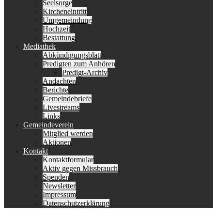
Seelsorge
Kircheneintritt
Umgemeindung
Hochzeit
Bestattung
Mediathek
Abkündigungsblatt
Predigten zum Anhören
Predigt-Archiv
Andachten
Berichte
Gemeindebriefe
Livestreams
Links
Gemeindeverein
Mitglied werden
Aktionen
Kontakt
Kontaktformular
Aktiv gegen Missbrauch
Spenden
Newsletter
Impressum
Datenschutzerklärung