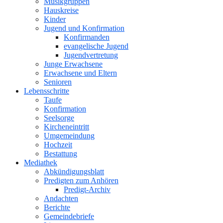
Musikgruppen
Hauskreise
Kinder
Jugend und Konfirmation
Konfirmanden
evangelische Jugend
Jugendvertretung
Junge Erwachsene
Erwachsene und Eltern
Senioren
Lebensschritte
Taufe
Konfirmation
Seelsorge
Kircheneintritt
Umgemeindung
Hochzeit
Bestattung
Mediathek
Abkündigungsblatt
Predigten zum Anhören
Predigt-Archiv
Andachten
Berichte
Gemeindebriefe