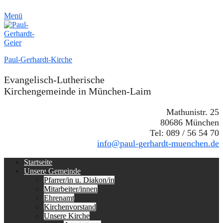
Menü
Paul-Gerhardt-Kirche
Evangelisch-Lutherische
Kirchengemeinde in München-Laim
Mathunistr. 25
80686 München
Tel: 089 / 56 54 70
info@paul-gerhardt-muenchen.de
Erstes
Zum
Startseite
Inhalt:
Unsere Gemeinde
Menü
Pfarrer/in u. Diakon/in
Mitarbeiter/innen
Ehrenamt
Kirchenvorstand
Unsere Kirche