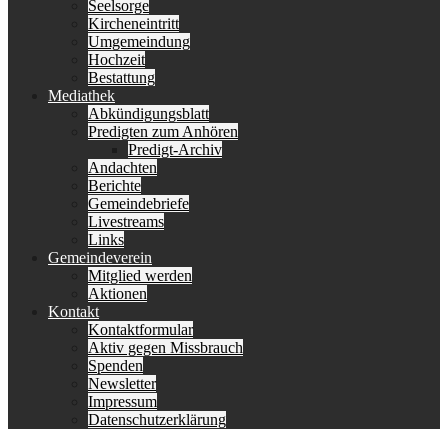
Seelsorge
Kircheneintritt
Umgemeindung
Hochzeit
Bestattung
Mediathek
Abkündigungsblatt
Predigten zum Anhören
Predigt-Archiv
Andachten
Berichte
Gemeindebriefe
Livestreams
Links
Gemeindeverein
Mitglied werden
Aktionen
Kontakt
Kontaktformular
Aktiv gegen Missbrauch
Spenden
Newsletter
Impressum
Datenschutzerklärung