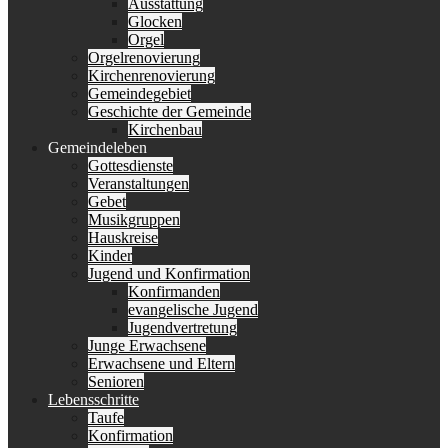
Ausstattung
Glocken
Orgel
Orgelrenovierung
Kirchenrenovierung
Gemeindegebiet
Geschichte der Gemeinde
Kirchenbau
Gemeindeleben
Gottesdienste
Veranstaltungen
Gebet
Musikgruppen
Hauskreise
Kinder
Jugend und Konfirmation
Konfirmanden
evangelische Jugend
Jugendvertretung
Junge Erwachsene
Erwachsene und Eltern
Senioren
Lebensschritte
Taufe
Konfirmation