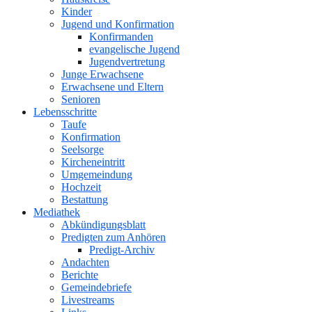
Kinder
Jugend und Konfirmation
Konfirmanden
evangelische Jugend
Jugendvertretung
Junge Erwachsene
Erwachsene und Eltern
Senioren
Lebensschritte
Taufe
Konfirmation
Seelsorge
Kircheneintritt
Umgemeindung
Hochzeit
Bestattung
Mediathek
Abkündigungsblatt
Predigten zum Anhören
Predigt-Archiv
Andachten
Berichte
Gemeindebriefe
Livestreams