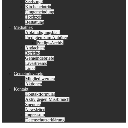
Seelsorge
Kircheneintritt
Umgemeindung
Hochzeit
Bestattung
Mediathek
Abkündigungsblatt
Predigten zum Anhören
Predigt-Archiv
Andachten
Berichte
Gemeindebriefe
Livestreams
Links
Gemeindeverein
Mitglied werden
Aktionen
Kontakt
Kontaktformular
Aktiv gegen Missbrauch
Spenden
Newsletter
Impressum
Datenschutzerklärung