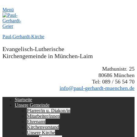
Menü
Paul-Gerhardt-Kirche
Evangelisch-Lutherische
Kirchengemeinde in München-Laim
Mathunistr. 25
80686 München
Tel: 089 / 56 54 70
info@paul-gerhardt-muenchen.de
Erstes
Zum
Startseite
Inhalt:
Unsere Gemeinde
Menü
Pfarrer/in u. Diakon/in
Mitarbeiter/innen
Ehrenamt
Kirchenvorstand
Unsere Kirche