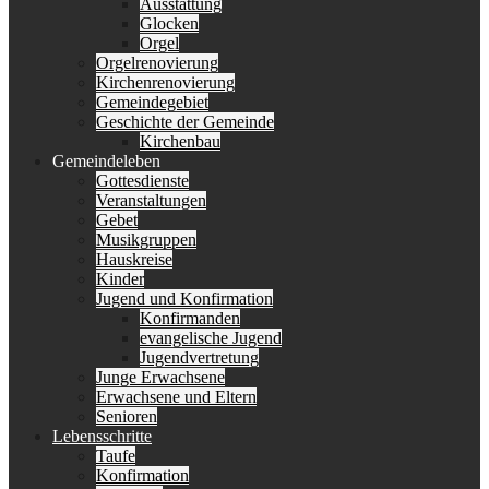
Ausstattung
Glocken
Orgel
Orgelrenovierung
Kirchenrenovierung
Gemeindegebiet
Geschichte der Gemeinde
Kirchenbau
Gemeindeleben
Gottesdienste
Veranstaltungen
Gebet
Musikgruppen
Hauskreise
Kinder
Jugend und Konfirmation
Konfirmanden
evangelische Jugend
Jugendvertretung
Junge Erwachsene
Erwachsene und Eltern
Senioren
Lebensschritte
Taufe
Konfirmation