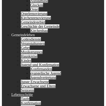
Ausstattung
Glocken
Orgel
Orgelrenovierung
Kirchenrenovierung
Gemeindegebiet
Geschichte der Gemeinde
Kirchenbau
Gemeindeleben
Gottesdienste
Veranstaltungen
Gebet
Musikgruppen
Hauskreise
Kinder
Jugend und Konfirmation
Konfirmanden
evangelische Jugend
Jugendvertretung
Junge Erwachsene
Erwachsene und Eltern
Senioren
Lebensschritte
Taufe
Konfirmation