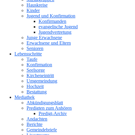
Hauskreise
Kinder
Jugend und Konfirmation
Konfirmanden
evangelische Jugend
Jugendvertretung
Junge Erwachsene
Erwachsene und Eltern
Senioren
Lebensschritte
Taufe
Konfirmation
Seelsorge
Kircheneintritt
Umgemeindung
Hochzeit
Bestattung
Mediathek
Abkündigungsblatt
Predigten zum Anhören
Predigt-Archiv
Andachten
Berichte
Gemeindebriefe