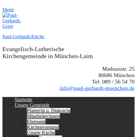
Menü
Paul-Gerhardt-Kirche
Evangelisch-Lutherische
Kirchengemeinde in München-Laim
Mathunistr. 25
80686 München
Tel: 089 / 56 54 70
info@paul-gerhardt-muenchen.de
Erstes
Zum
Startseite
Inhalt:
Unsere Gemeinde
Menü
Pfarrer/in u. Diakon/in
Mitarbeiter/innen
Ehrenamt
Kirchenvorstand
Unsere Kirche