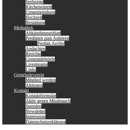
Seelsorge
Kircheneintritt
Umgemeindung
Hochzeit
Bestattung
Mediathek
Abkündigungsblatt
Predigten zum Anhören
Predigt-Archiv
Andachten
Berichte
Gemeindebriefe
Livestreams
Links
Gemeindeverein
Mitglied werden
Aktionen
Kontakt
Kontaktformular
Aktiv gegen Missbrauch
Spenden
Newsletter
Impressum
Datenschutzerklärung