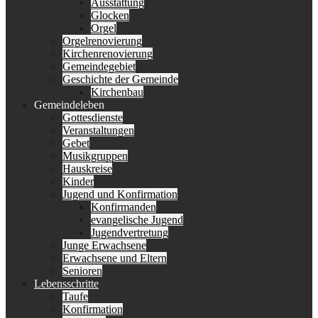
Ausstattung
Glocken
Orgel
Orgelrenovierung
Kirchenrenovierung
Gemeindegebiet
Geschichte der Gemeinde
Kirchenbau
Gemeindeleben
Gottesdienste
Veranstaltungen
Gebet
Musikgruppen
Hauskreise
Kinder
Jugend und Konfirmation
Konfirmanden
evangelische Jugend
Jugendvertretung
Junge Erwachsene
Erwachsene und Eltern
Senioren
Lebensschritte
Taufe
Konfirmation