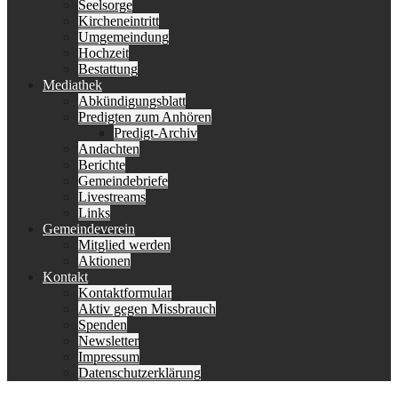
Seelsorge
Kircheneintritt
Umgemeindung
Hochzeit
Bestattung
Mediathek
Abkündigungsblatt
Predigten zum Anhören
Predigt-Archiv
Andachten
Berichte
Gemeindebriefe
Livestreams
Links
Gemeindeverein
Mitglied werden
Aktionen
Kontakt
Kontaktformular
Aktiv gegen Missbrauch
Spenden
Newsletter
Impressum
Datenschutzerklärung