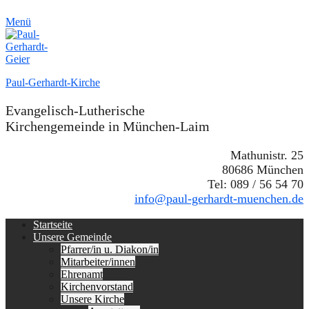
Menü
Paul-Gerhardt-Kirche
Evangelisch-Lutherische
Kirchengemeinde in München-Laim
Mathunistr. 25
80686 München
Tel: 089 / 56 54 70
info@paul-gerhardt-muenchen.de
Erstes
Zum
Startseite
Inhalt:
Unsere Gemeinde
Menü
Pfarrer/in u. Diakon/in
Mitarbeiter/innen
Ehrenamt
Kirchenvorstand
Unsere Kirche