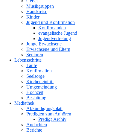
Gebet
Musikgruppen
Hauskreise
Kinder
Jugend und Konfirmation
Konfirmanden
evangelische Jugend
Jugendvertretung
Junge Erwachsene
Erwachsene und Eltern
Senioren
Lebensschritte
Taufe
Konfirmation
Seelsorge
Kircheneintritt
Umgemeindung
Hochzeit
Bestattung
Mediathek
Abkündigungsblatt
Predigten zum Anhören
Predigt-Archiv
Andachten
Berichte