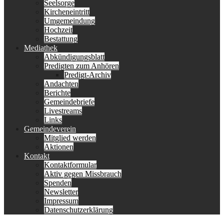
Seelsorge
Kircheneintritt
Umgemeindung
Hochzeit
Bestattung
Mediathek
Abkündigungsblatt
Predigten zum Anhören
Predigt-Archiv
Andachten
Berichte
Gemeindebriefe
Livestreams
Links
Gemeindeverein
Mitglied werden
Aktionen
Kontakt
Kontaktformular
Aktiv gegen Missbrauch
Spenden
Newsletter
Impressum
Datenschutzerklärung