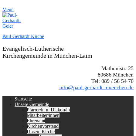
Menü
Paul-Gerhardt-Kirche
Evangelisch-Lutherische
Kirchengemeinde in München-Laim
Mathunistr. 25
80686 München
Tel: 089 / 56 54 70
info@paul-gerhardt-muenchen.de
Erstes
Zum
Startseite
Inhalt:
Unsere Gemeinde
Menü
Pfarrer/in u. Diakon/in
Mitarbeiter/innen
Ehrenamt
Kirchenvorstand
Unsere Kirche