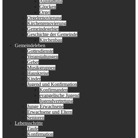
Ausstattung
Glocken
Orgel
Orgelrenovierung
Kirchenrenovierung
Gemeindegebiet
Geschichte der Gemeinde
Kirchenbau
Gemeindeleben
Gottesdienste
Veranstaltungen
Gebet
Musikgruppen
Hauskreise
Kinder
Jugend und Konfirmation
Konfirmanden
evangelische Jugend
Jugendvertretung
Junge Erwachsene
Erwachsene und Eltern
Senioren
Lebensschritte
Taufe
Konfirmation