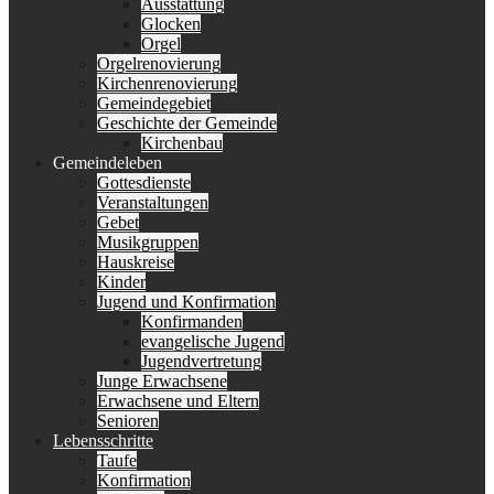
Ausstattung
Glocken
Orgel
Orgelrenovierung
Kirchenrenovierung
Gemeindegebiet
Geschichte der Gemeinde
Kirchenbau
Gemeindeleben
Gottesdienste
Veranstaltungen
Gebet
Musikgruppen
Hauskreise
Kinder
Jugend und Konfirmation
Konfirmanden
evangelische Jugend
Jugendvertretung
Junge Erwachsene
Erwachsene und Eltern
Senioren
Lebensschritte
Taufe
Konfirmation