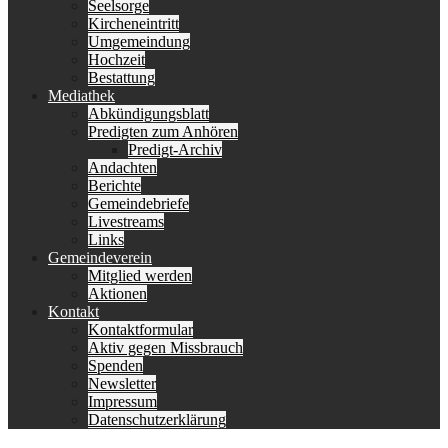
Seelsorge
Kircheneintritt
Umgemeindung
Hochzeit
Bestattung
Mediathek
Abkündigungsblatt
Predigten zum Anhören
Predigt-Archiv
Andachten
Berichte
Gemeindebriefe
Livestreams
Links
Gemeindeverein
Mitglied werden
Aktionen
Kontakt
Kontaktformular
Aktiv gegen Missbrauch
Spenden
Newsletter
Impressum
Datenschutzerklärung