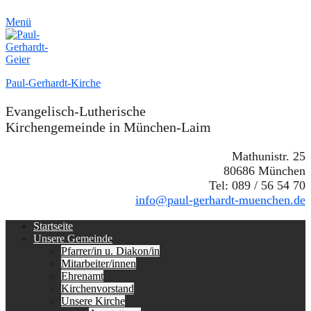
Menü
Paul-Gerhardt-Kirche
Evangelisch-Lutherische
Kirchengemeinde in München-Laim
Mathunistr. 25
80686 München
Tel: 089 / 56 54 70
info@paul-gerhardt-muenchen.de
Erstes
Zum
Startseite
Inhalt:
Unsere Gemeinde
Menü
Pfarrer/in u. Diakon/in
Mitarbeiter/innen
Ehrenamt
Kirchenvorstand
Unsere Kirche