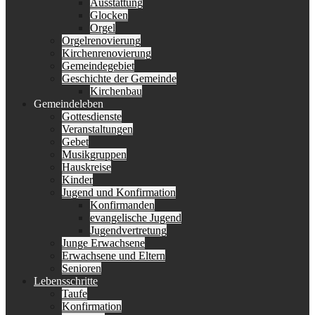
Ausstattung
Glocken
Orgel
Orgelrenovierung
Kirchenrenovierung
Gemeindegebiet
Geschichte der Gemeinde
Kirchenbau
Gemeindeleben
Gottesdienste
Veranstaltungen
Gebet
Musikgruppen
Hauskreise
Kinder
Jugend und Konfirmation
Konfirmanden
evangelische Jugend
Jugendvertretung
Junge Erwachsene
Erwachsene und Eltern
Senioren
Lebensschritte
Taufe
Konfirmation