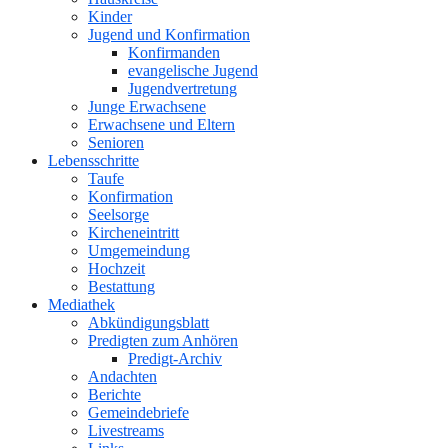
Kinder
Jugend und Konfirmation
Konfirmanden
evangelische Jugend
Jugendvertretung
Junge Erwachsene
Erwachsene und Eltern
Senioren
Lebensschritte
Taufe
Konfirmation
Seelsorge
Kircheneintritt
Umgemeindung
Hochzeit
Bestattung
Mediathek
Abkündigungsblatt
Predigten zum Anhören
Predigt-Archiv
Andachten
Berichte
Gemeindebriefe
Livestreams