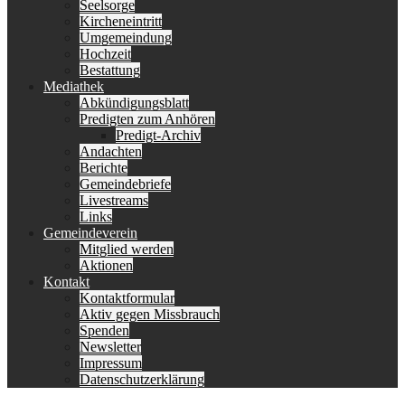
Seelsorge
Kircheneintritt
Umgemeindung
Hochzeit
Bestattung
Mediathek
Abkündigungsblatt
Predigten zum Anhören
Predigt-Archiv
Andachten
Berichte
Gemeindebriefe
Livestreams
Links
Gemeindeverein
Mitglied werden
Aktionen
Kontakt
Kontaktformular
Aktiv gegen Missbrauch
Spenden
Newsletter
Impressum
Datenschutzerklärung