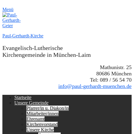
Menü
Paul-Gerhardt-Kirche
Evangelisch-Lutherische
Kirchengemeinde in München-Laim
Mathunistr. 25
80686 München
Tel: 089 / 56 54 70
info@paul-gerhardt-muenchen.de
Erstes
Zum
Startseite
Inhalt:
Unsere Gemeinde
Menü
Pfarrer/in u. Diakon/in
Mitarbeiter/innen
Ehrenamt
Kirchenvorstand
Unsere Kirche