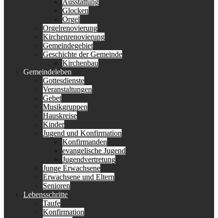
Ausstattung
Glocken
Orgel
Orgelrenovierung
Kirchenrenovierung
Gemeindegebiet
Geschichte der Gemeinde
Kirchenbau
Gemeindeleben
Gottesdienste
Veranstaltungen
Gebet
Musikgruppen
Hauskreise
Kinder
Jugend und Konfirmation
Konfirmanden
evangelische Jugend
Jugendvertretung
Junge Erwachsene
Erwachsene und Eltern
Senioren
Lebensschritte
Taufe
Konfirmation