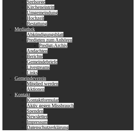
Seelsorge
Kircheneintritt
Umgemeindung
Hochzeit
Bestattung
Mediathek
Abkündigungsblatt
Predigten zum Anhören
Predigt-Archiv
Andachten
Berichte
Gemeindebriefe
Livestreams
Links
Gemeindeverein
Mitglied werden
Aktionen
Kontakt
Kontaktformular
Aktiv gegen Missbrauch
Spenden
Newsletter
Impressum
Datenschutzerklärung