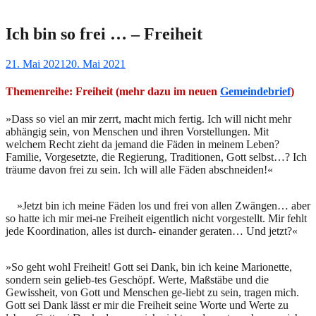
Ich bin so frei … – Freiheit
Gepostet
21. Mai 2021
20. Mai 2021
am
Themenreihe: Freiheit (mehr dazu im neuen
Gemeindebrief
)
»Dass so viel an mir zerrt, macht mich fertig. Ich will nicht mehr
abhängig sein, von Menschen und ihren Vorstellungen. Mit
welchem Recht zieht da jemand die Fäden in meinem Leben?
Familie, Vorgesetzte, die Regierung, Traditionen, Gott selbst…? Ich
träume davon frei zu sein. Ich will alle Fäden abschneiden!«
»Jetzt bin ich meine Fäden los und frei von allen Zwängen… aber
so hatte ich mir mei-ne Freiheit eigentlich nicht vorgestellt. Mir fehlt
jede Koordination, alles ist durch- einander geraten… Und jetzt?«
»So geht wohl Freiheit! Gott sei Dank, bin ich keine Marionette,
sondern sein gelieb-tes Geschöpf. Werte, Maßstäbe und die
Gewissheit, von Gott und Menschen ge-liebt zu sein, tragen mich.
Gott sei Dank lässt er mir die Freiheit seine Worte und Werte zu