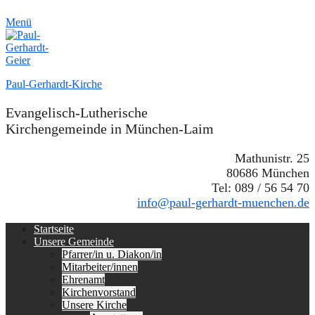
Menü
Paul-Gerhardt-Kirche
Evangelisch-Lutherische
Kirchengemeinde in München-Laim
Mathunistr. 25
80686 München
Tel: 089 / 56 54 70
info@paul-gerhardt-muenchen.de
Erstes
Zum
Startseite
Inhalt:
Unsere Gemeinde
Menü
Pfarrer/in u. Diakon/in
Mitarbeiter/innen
Ehrenamt
Kirchenvorstand
Unsere Kirche