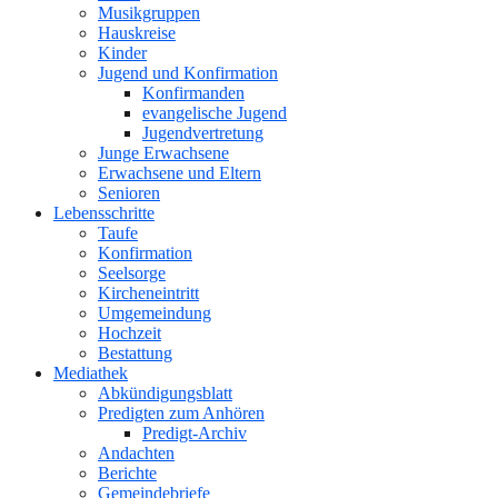
Musikgruppen
Hauskreise
Kinder
Jugend und Konfirmation
Konfirmanden
evangelische Jugend
Jugendvertretung
Junge Erwachsene
Erwachsene und Eltern
Senioren
Lebensschritte
Taufe
Konfirmation
Seelsorge
Kircheneintritt
Umgemeindung
Hochzeit
Bestattung
Mediathek
Abkündigungsblatt
Predigten zum Anhören
Predigt-Archiv
Andachten
Berichte
Gemeindebriefe