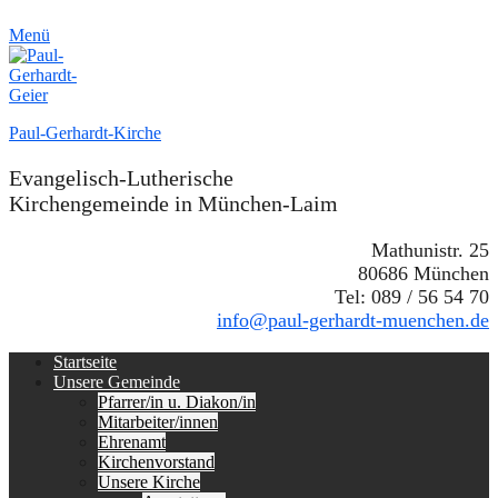
Menü
Paul-Gerhardt-Kirche
Evangelisch-Lutherische
Kirchengemeinde in München-Laim
Mathunistr. 25
80686 München
Tel: 089 / 56 54 70
info@paul-gerhardt-muenchen.de
Erstes
Zum
Startseite
Inhalt:
Unsere Gemeinde
Menü
Pfarrer/in u. Diakon/in
Mitarbeiter/innen
Ehrenamt
Kirchenvorstand
Unsere Kirche