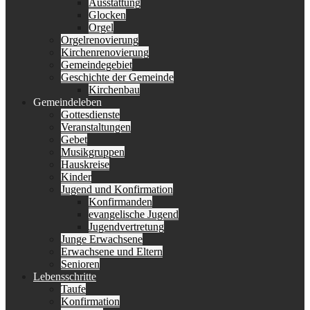
Ausstattung
Glocken
Orgel
Orgelrenovierung
Kirchenrenovierung
Gemeindegebiet
Geschichte der Gemeinde
Kirchenbau
Gemeindeleben
Gottesdienste
Veranstaltungen
Gebet
Musikgruppen
Hauskreise
Kinder
Jugend und Konfirmation
Konfirmanden
evangelische Jugend
Jugendvertretung
Junge Erwachsene
Erwachsene und Eltern
Senioren
Lebensschritte
Taufe
Konfirmation