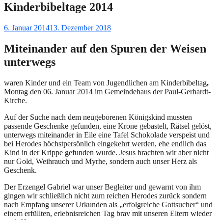
Kinderbibeltage 2014
Gepostet
6. Januar 2014
13. Dezember 2018
am
Miteinander auf den Spuren der Weisen
unterwegs
waren Kinder und ein Team von Jugendlichen am Kinderbibeltag
,
Montag den 06. Januar 2014 im Gemeindehaus der Paul-Gerhardt-
Kirche.
Auf der Suche nach dem neugeborenen Königskind mussten
passende Geschenke gefunden, eine Krone gebastelt, Rätsel gelöst,
unterwegs miteinander in Eile eine Tafel Schokolade verspeist und
bei Herodes höchstpersönlich eingekehrt werden, ehe endlich das
Kind in der Krippe gefunden wurde. Jesus brachten wir aber nicht
nur Gold, Weihrauch und Myrhe, sondern auch unser Herz als
Geschenk.
Der Erzengel Gabriel war unser Begleiter und gewarnt von ihm
gingen wir schließlich nicht zum reichen Herodes zurück sondern
nach Empfang unserer Urkunden als „erfolgreiche Gottsucher“ und
einem erfüllten, erlebnisreichen Tag brav mit unseren Eltern wieder