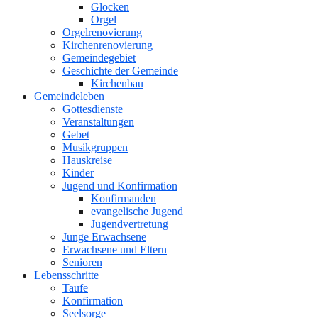
Glocken
Orgel
Orgelrenovierung
Kirchenrenovierung
Gemeindegebiet
Geschichte der Gemeinde
Kirchenbau
Gemeindeleben
Gottesdienste
Veranstaltungen
Gebet
Musikgruppen
Hauskreise
Kinder
Jugend und Konfirmation
Konfirmanden
evangelische Jugend
Jugendvertretung
Junge Erwachsene
Erwachsene und Eltern
Senioren
Lebensschritte
Taufe
Konfirmation
Seelsorge