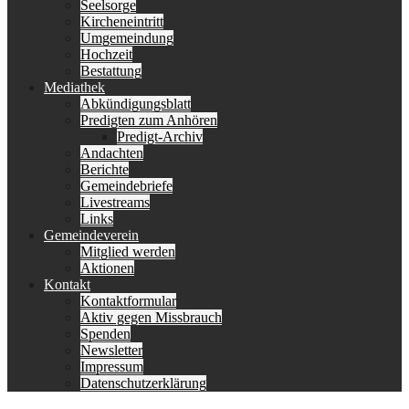
Seelsorge
Kircheneintritt
Umgemeindung
Hochzeit
Bestattung
Mediathek
Abkündigungsblatt
Predigten zum Anhören
Predigt-Archiv
Andachten
Berichte
Gemeindebriefe
Livestreams
Links
Gemeindeverein
Mitglied werden
Aktionen
Kontakt
Kontaktformular
Aktiv gegen Missbrauch
Spenden
Newsletter
Impressum
Datenschutzerklärung