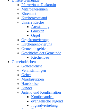
Unsere Gemeinde
Pfarrer/in u. Diakon/in
Mitarbeiter/innen
Ehrenamt
Kirchenvorstand
Unsere Kirche
Ausstattung
Glocken
Orgel
Orgelrenovierung
Kirchenrenovierung
Gemeindegebiet
Geschichte der Gemeinde
Kirchenbau
Gemeindeleben
Gottesdienste
Veranstaltungen
Gebet
Musikgruppen
Hauskreise
Kinder
Jugend und Konfirmation
Konfirmanden
evangelische Jugend
Jugendvertretung