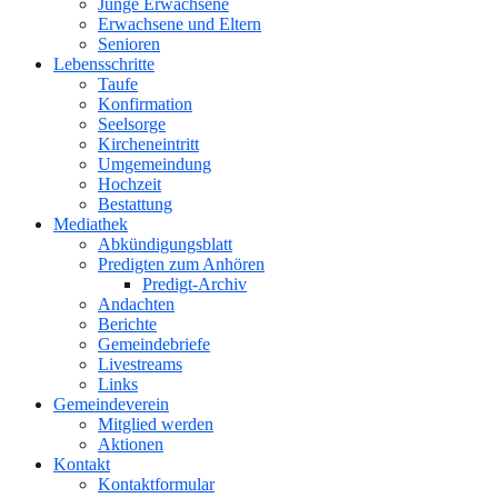
Junge Erwachsene
Erwachsene und Eltern
Senioren
Lebensschritte
Taufe
Konfirmation
Seelsorge
Kircheneintritt
Umgemeindung
Hochzeit
Bestattung
Mediathek
Abkündigungsblatt
Predigten zum Anhören
Predigt-Archiv
Andachten
Berichte
Gemeindebriefe
Livestreams
Links
Gemeindeverein
Mitglied werden
Aktionen
Kontakt
Kontaktformular