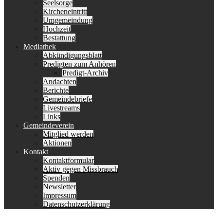
Seelsorge
Kircheneintritt
Umgemeindung
Hochzeit
Bestattung
Mediathek
Abkündigungsblatt
Predigten zum Anhören
Predigt-Archiv
Andachten
Berichte
Gemeindebriefe
Livestreams
Links
Gemeindeverein
Mitglied werden
Aktionen
Kontakt
Kontaktformular
Aktiv gegen Missbrauch
Spenden
Newsletter
Impressum
Datenschutzerklärung