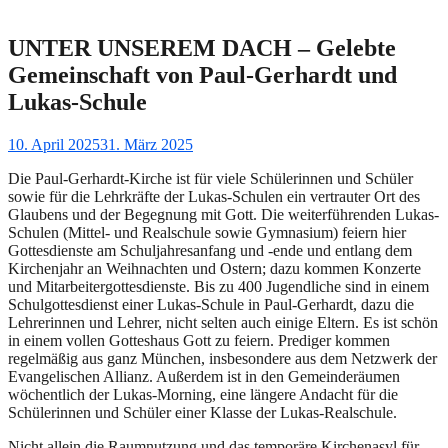
UNTER UNSEREM DACH – Gelebte
Gemeinschaft von Paul-Gerhardt und
Lukas-Schule
Gepostet
10. April 2025
31. März 2025
am
Die Paul-Gerhardt-Kirche ist für viele Schülerinnen und Schüler
sowie für die Lehrkräfte der Lukas-Schulen ein vertrauter Ort des
Glaubens und der Begegnung mit Gott. Die weiterführenden Lukas-
Schulen (Mittel- und Realschule sowie Gymnasium) feiern hier
Gottesdienste am Schuljahresanfang und -ende und entlang dem
Kirchenjahr an Weihnachten und Ostern; dazu kommen Konzerte
und Mitarbeitergottesdienste. Bis zu 400 Jugendliche sind in einem
Schulgottesdienst einer Lukas-Schule in Paul-Gerhardt, dazu die
Lehrerinnen und Lehrer, nicht selten auch einige Eltern. Es ist schön
in einem vollen Gotteshaus Gott zu feiern. Prediger kommen
regelmäßig aus ganz München, insbesondere aus dem Netzwerk der
Evangelischen Allianz. Außerdem ist in den Gemeinderäumen
wöchentlich der Lukas-Morning, eine längere Andacht für die
Schülerinnen und Schüler einer Klasse der Lukas-Realschule.
Nicht allein die Raumnutzung und das temporäre Kirchenasyl für