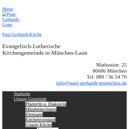
Menü
Paul-Gerhardt-Kirche
Evangelisch-Lutherische
Kirchengemeinde in München-Laim
Mathunistr. 25
80686 München
Tel: 089 / 56 54 70
info@paul-gerhardt-muenchen.de
Erstes
Zum
Startseite
Inhalt:
Unsere Gemeinde
Menü
Pfarrer/in u. Diakon/in
Mitarbeiter/innen
Ehrenamt
Kirchenvorstand
Unsere Kirche