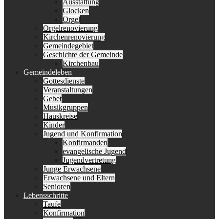
Ausstattung
Glocken
Orgel
Orgelrenovierung
Kirchenrenovierung
Gemeindegebiet
Geschichte der Gemeinde
Kirchenbau
Gemeindeleben
Gottesdienste
Veranstaltungen
Gebet
Musikgruppen
Hauskreise
Kinder
Jugend und Konfirmation
Konfirmanden
evangelische Jugend
Jugendvertretung
Junge Erwachsene
Erwachsene und Eltern
Senioren
Lebensschritte
Taufe
Konfirmation